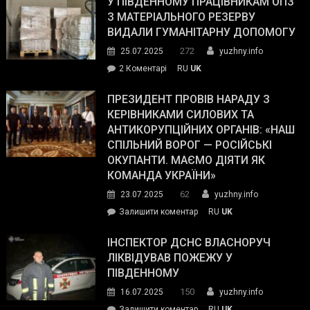
У ПІВДЕННОМУ ПРАЦІВНИКАМ ОПЗ
симпатії
З МАТЕРІАЛЬНОГО РЕЗЕРВУ
виборців
ВИДАЛИ ГУМАНІТАРНУ ДОПОМОГУ
Трампа
272
25.07.2025
yuzhny.info
–
до
2 Коментарі
RU
UK
The
У
Wall
Південному
ПРЕЗИДЕНТ ПРОВІВ НАРАДУ З
Street
працівникам
КЕРІВНИКАМИ СИЛОВИХ ТА
Journal.
ОПЗ
АНТИКОРУПЦІЙНИХ ОРГАНІВ: «НАШ
з
СПІЛЬНИЙ ВОРОГ — РОСІЙСЬКІ
матеріального
ОКУПАНТИ. МАЄМО ДІЯТИ ЯК
резерву
КОМАНДА УКРАЇНИ»
видали
62
23.07.2025
yuzhny.info
гуманітарну
on
Залишити коментар
RU
UK
допомогу
Президент
провів
ІНСПЕКТОР ДСНС ВЛАСНОРУЧ
нараду
ЛІКВІДУВАВ ПОЖЕЖУ У
з
ПІВДЕННОМУ
керівниками
150
16.07.2025
yuzhny.info
силових
on
Залишити коментар
RU
UK