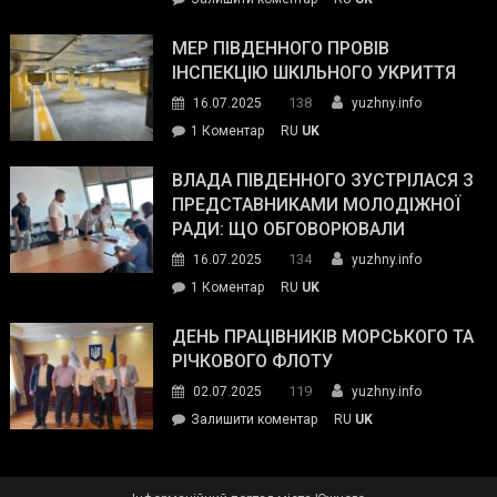
та
Інспектор
антикорупційних
ДСНС
МЕР ПІВДЕННОГО ПРОВІВ
органів:
власноруч
ІНСПЕКЦІЮ ШКІЛЬНОГО УКРИТТЯ
«Наш
ліквідував
спільний
138
16.07.2025
yuzhny.info
пожежу
ворог
до
1 Коментар
RU
UK
у
—
Мер
Південному
російські
Південного
ВЛАДА ПІВДЕННОГО ЗУСТРІЛАСЯ З
окупанти.
провів
ПРЕДСТАВНИКАМИ МОЛОДІЖНОЇ
Маємо
інспекцію
РАДИ: ЩО ОБГОВОРЮВАЛИ
діяти
шкільного
134
16.07.2025
yuzhny.info
як
укриття
команда
до
1 Коментар
RU
UK
України»
Влада
Південного
ДЕНЬ ПРАЦІВНИКІВ МОРСЬКОГО ТА
зустрілася
РІЧКОВОГО ФЛОТУ
з
119
02.07.2025
yuzhny.info
представниками
on
Залишити коментар
RU
UK
молодіжної
День
ради:
працівників
що
морського
обговорювали