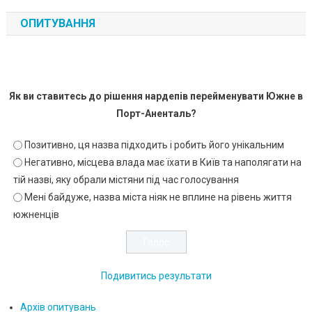
ОПИТУВАННЯ
Як ви ставитесь до рішення нардепів перейменувати Южне в
Порт-Аненталь?
Позитивно, ця назва підходить і робить його унікальним
Негативно, місцева влада має їхати в Київ та наполягати на
тій назві, яку обрали містяни під час голосування
Мені байдуже, назва міста ніяк не вплине на рівень життя
южненців
Подивитись результати
Архів опитувань