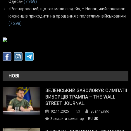
Одеса»
(7 969)
«Розчарований, що так мало людей», – Новацький закликав
южненців приходити на прощання з полеглими військовими
(7 298)
НОВІ
ЗЕЛЕНСЬКИЙ ЗАВОЙОВУЄ СИМПАТІЇ
ВИБОРЦІВ ТРАМПА – THE WALL
STREET JOURNAL.
53
02.11.2025
yuzhny.info
on
Залишити коментар
RU
UK
Зеленський
завойовує