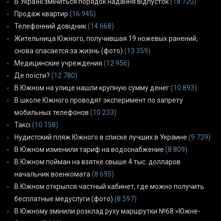
В Україні зміниться порядок надання відпусток
(18 720)
Продаж квартир
(16 945)
Телефонний довідник
(14 668)
Жительница Южного, получившая 19 ножевых ранений,
снова опасается за жизнь (фото)
(13 359)
Медицинские учреждения
(12 956)
Де поїсти?
(12 780)
В Южном на улице нашли крупную сумму денег
(10 893)
В школе Южного проводят эксперимент по запрету
мобильных телефонов
(10 233)
Таксі
(10 158)
Нудистский пляж Южного в списке лучших в Украине
(9 739)
В Южном изменили тариф на водоснабжение
(8 809)
В Южном пойман на взятке свыше 4 тыс. долларов
начальник военкомата
(8 695)
В Южном открылся частный кабинет, где можно получить
бесплатные медуслуги (фото)
(8 597)
В Южному змінили розклад руху маршрутки №68 «Южне-