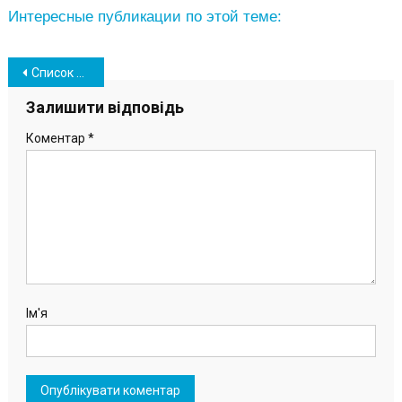
Интересные публикации по этой теме:
Навігація
Список профессий с обязательной вакцинацией снова расширили: кого добавили
записів
Залишити відповідь
Коментар
*
Ім'я