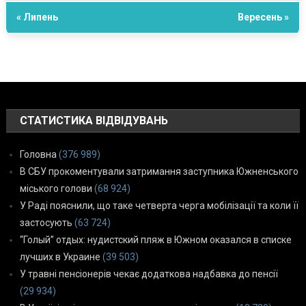
« Липень
Вересень »
СТАТИСТИКА ВІДВІДУВАНЬ
Головна
(376 989)
В СБУ прокоментували затримання заступника Южненського
міського голови
(68 924)
У Раді пояснили, що таке четверта черга мобілізації та коли її
застосують
(63 724)
“Голый” отдых: нудистский пляж в Южном оказался в списке
лучших в Украине
(39 503)
У травні пенсіонерів чекає додаткова надбавка до пенсії
(29 934)