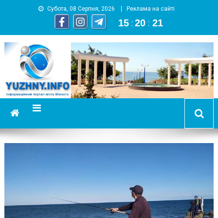
Субота, 08 Серпня, 2026
Реклама на сайті
15
:
20
:
21
YUZHNY.INFO
информационный портал города Южный