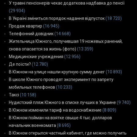
У травні пенсіонерів чекає додаткова надбавка до пенсії
(29 934)
В Україні зміниться порядок надання відпусток
(18 720)
Продаж квартир
(16 945)
Телефонний довідник
(14 668)
Жительница Южного, получившая 19 ножевых ранений,
снова опасается за жизнь (фото)
(13 359)
Медицинские учреждения
(12 956)
Де поїсти?
(12 780)
В Южном на улице нашли крупную сумму денег
(10 893)
В школе Южного проводят эксперимент по запрету
мобильных телефонов
(10 233)
Таксі
(10 158)
Нудистский пляж Южного в списке лучших в Украине
(9 740)
В Южном изменили тариф на водоснабжение
(8 809)
В Южном пойман на взятке свыше 4 тыс. долларов
начальник военкомата
(8 695)
В Южном открылся частный кабинет, где можно получить