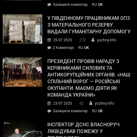
on
Залишити коментар
RU
UK
Зеленський
завойовує
У ПІВДЕННОМУ ПРАЦІВНИКАМ ОПЗ
симпатії
З МАТЕРІАЛЬНОГО РЕЗЕРВУ
виборців
ВИДАЛИ ГУМАНІТАРНУ ДОПОМОГУ
Трампа
272
25.07.2025
yuzhny.info
–
до
2 Коментарі
RU
UK
The
У
Wall
Південному
ПРЕЗИДЕНТ ПРОВІВ НАРАДУ З
Street
працівникам
КЕРІВНИКАМИ СИЛОВИХ ТА
Journal.
ОПЗ
АНТИКОРУПЦІЙНИХ ОРГАНІВ: «НАШ
з
СПІЛЬНИЙ ВОРОГ — РОСІЙСЬКІ
матеріального
ОКУПАНТИ. МАЄМО ДІЯТИ ЯК
резерву
КОМАНДА УКРАЇНИ»
видали
62
23.07.2025
yuzhny.info
гуманітарну
on
Залишити коментар
RU
UK
допомогу
Президент
провів
ІНСПЕКТОР ДСНС ВЛАСНОРУЧ
нараду
ЛІКВІДУВАВ ПОЖЕЖУ У
з