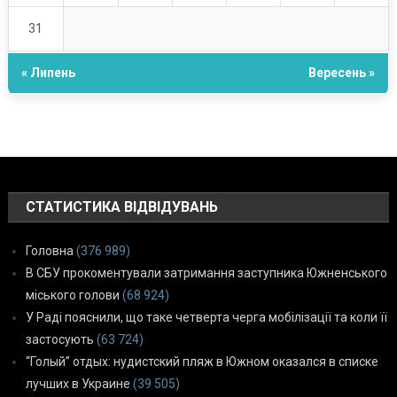
31
« Липень
Вересень »
СТАТИСТИКА ВІДВІДУВАНЬ
Головна
(376 989)
В СБУ прокоментували затримання заступника Южненського
міського голови
(68 924)
У Раді пояснили, що таке четверта черга мобілізації та коли її
застосують
(63 724)
“Голый” отдых: нудистский пляж в Южном оказался в списке
лучших в Украине
(39 505)