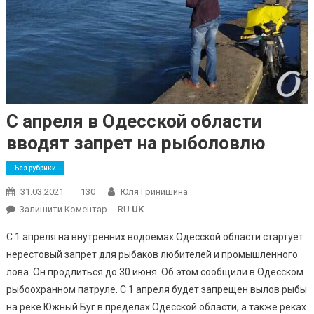
С апреля в Одесской области
вводят запрет на рыболовлю
Без рубрики
31.03.2021
130
Юля Гринишина
On
Залишити Коментар
RU
UK
С
С 1 апреля на внутренних водоемах Одесской области стартует
Апреля
нерестовый запрет для рыбаков любителей и промышленного
В
лова. Он продлиться до 30 июня. Об этом сообщили в Одесском
Одесской
рыбоохранном патруле. С 1 апреля будет запрещен вылов рыбы
Области
Вводят
на реке Южный Буг в пределах Одесской области, а также реках