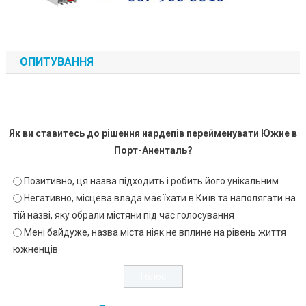
ОПИТУВАННЯ
Як ви ставитесь до рішення нардепів перейменувати Южне в
Порт-Аненталь?
Позитивно, ця назва підходить і робить його унікальним
Негативно, місцева влада має їхати в Київ та наполягати на
тій назві, яку обрали містяни під час голосування
Мені байдуже, назва міста ніяк не вплине на рівень життя
южненців