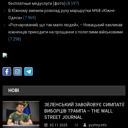
бесплатные медуслуги (фото)
(8 597)
В Южному змінили розклад руху маршрутки №68 «Южне-
Одеса»
(7 969)
«Розчарований, що так мало людей», – Новацький закликав
южненців приходити на прощання з полеглими військовими
(7 298)
НОВІ
ЗЕЛЕНСЬКИЙ ЗАВОЙОВУЄ СИМПАТІЇ
ВИБОРЦІВ ТРАМПА – THE WALL
STREET JOURNAL.
53
02.11.2025
yuzhny.info