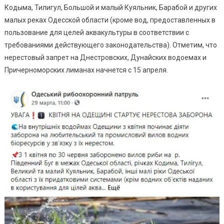
Запрет
Кодыма, Тилигул, Большой и малый Куяльник, Барабой и других
На
малых реках Одесской области (кроме вод, предоставленных в
Рыболовлю
пользование для целей аквакультуры в соответствии с
требованиями действующего законодательства). Отметим, что
нерестовый запрет на Днестровских, Дунайских водоемах и
Причерноморских лиманах начнется с 15 апреля.