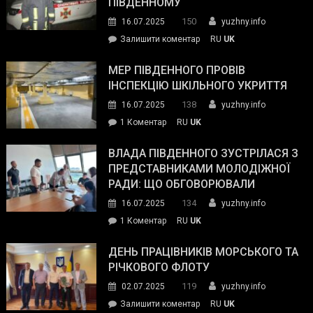
ПІВДЕННОМУ
керівниками
150
16.07.2025
yuzhny.info
силових
on
Залишити коментар
RU
UK
та
Інспектор
антикорупційних
ДСНС
МЕР ПІВДЕННОГО ПРОВІВ
органів:
власноруч
ІНСПЕКЦІЮ ШКІЛЬНОГО УКРИТТЯ
«Наш
ліквідував
спільний
138
16.07.2025
yuzhny.info
пожежу
ворог
до
1 Коментар
RU
UK
у
—
Мер
Південному
російські
Південного
ВЛАДА ПІВДЕННОГО ЗУСТРІЛАСЯ З
окупанти.
провів
ПРЕДСТАВНИКАМИ МОЛОДІЖНОЇ
Маємо
інспекцію
РАДИ: ЩО ОБГОВОРЮВАЛИ
діяти
шкільного
134
16.07.2025
yuzhny.info
як
укриття
команда
до
1 Коментар
RU
UK
України»
Влада
Південного
ДЕНЬ ПРАЦІВНИКІВ МОРСЬКОГО ТА
зустрілася
РІЧКОВОГО ФЛОТУ
з
119
02.07.2025
yuzhny.info
представниками
on
Залишити коментар
RU
UK
молодіжної