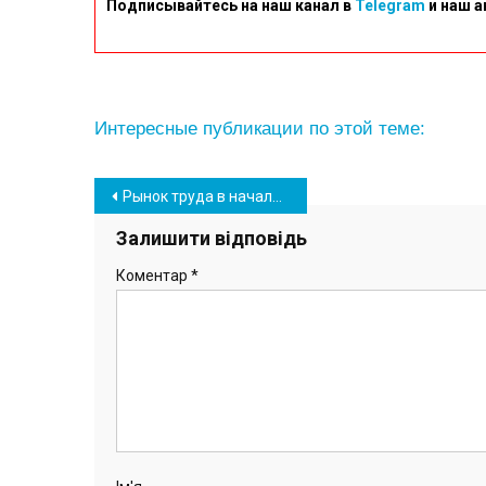
Подписывайтесь на наш канал в
Telegram
и наш а
Интересные публикации по этой теме:
Навігація
Рынок труда в начале 2022 года: средняя зарплата, топовые сферы деятельности и профессии
записів
Залишити відповідь
Коментар
*