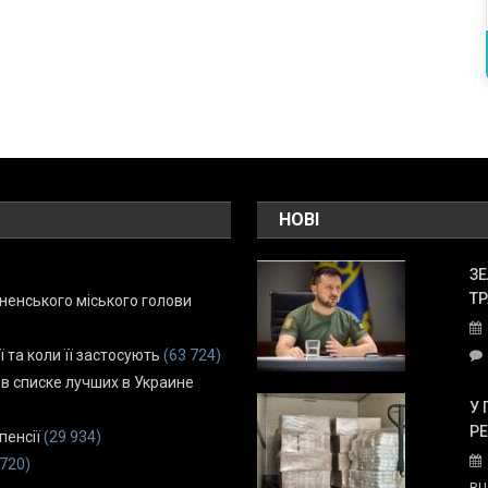
НОВІ
ЗЕ
ТР
енського міського голови
ї та коли її застосують
(63 724)
 в списке лучших в Украине
У 
Р
пенсії
(29 934)
 720)