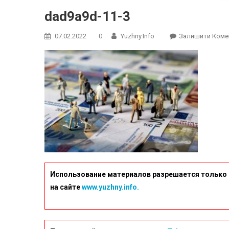
dad9a9d-11-3
07.02.2022
0
Yuzhny.info
Залишити Коме
Использование материалов разрешается только 
на сайте
www.yuzhny.info.