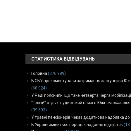
СТАТИСТИКА ВІДВІДУВАНЬ
Головна
(376 989)
В СБУ прокоментували затримання заступника Южн
(68 924)
У Раді пояснили, що таке четверта черга мобілізаці
“Голый” отдых: нудистский пляж в Южном оказался
(39 503)
У травні пенсіонерів чекає додаткова надбавка до 
В Україні зміниться порядок надання відпусток
(18