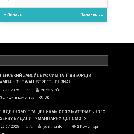
31
« Липень
Вересень »
ЛЕНСЬКИЙ ЗАВОЙОВУЄ СИМПАТІЇ ВИБОРЦІВ
АМПА – THE WALL STREET JOURNAL.
53
02.11.2025
yuzhny.info
on
Залишити коментар
RU
UK
Зеленський
завойовує
ПІВДЕННОМУ ПРАЦІВНИКАМ ОПЗ З МАТЕРІАЛЬНОГО
симпатії
ЕЗЕРВУ ВИДАЛИ ГУМАНІТАРНУ ДОПОМОГУ
виборців
272
до
25.07.2025
yuzhny.info
2 Коментарі
Трампа
У