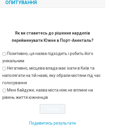
ОПИТУВАННЯ
Як ви ставитесь до рішення нардепів
перейменувати Южне в Порт-Аненталь?
Позитивно, ця назва підходить і робить його
унікальним
Негативно, місцева влада має їхати в Київ та
наполягати на тій назві, яку обрали містяни під час
голосування
Мені байдуже, назва міста ніяк не вплине на
рівень життя южненців
Подивитись результати