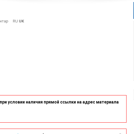
On
нтар
RU
UK
Dad9a9d-
11-
3
при условии наличия прямой ссылки на адрес материала