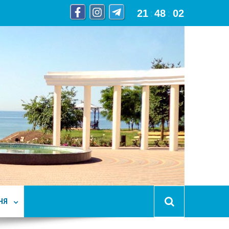
21
:
48
:
03
НЯ