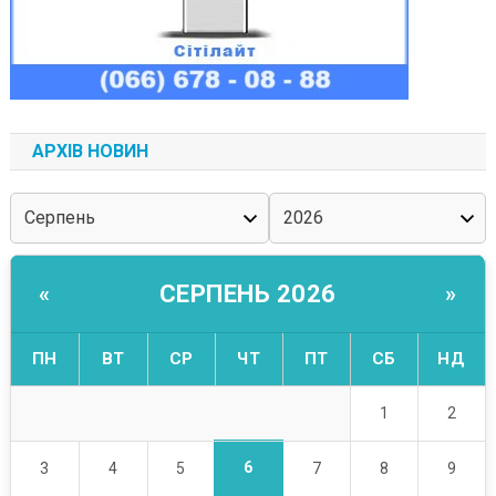
АРХІВ НОВИН
СЕРПЕНЬ 2026
«
»
ПН
ВТ
СР
ЧТ
ПТ
СБ
НД
1
2
6
3
4
5
7
8
9