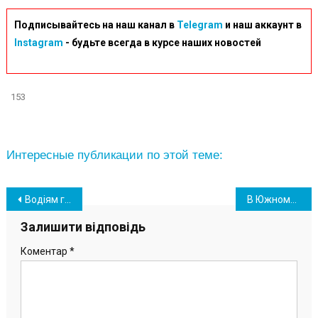
Подписывайтесь на наш канал в
Telegram
и наш аккаунт в
Instagram
- будьте всегда в курсе наших новостей
153
Интересные публикации по этой теме:
Навігація
Водіям готують черговий “сюрприз”: в Раді хочуть ввести нові штрафи
В Южному заклали символічний камінь на місці майбутнього меморіалу на честь Захисників України
записів
Залишити відповідь
Коментар
*