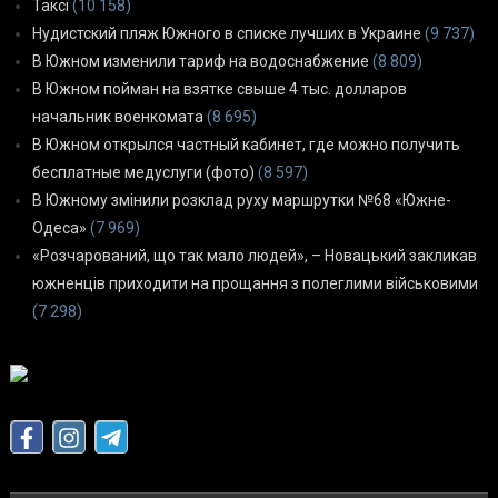
Таксі
(10 158)
Нудистский пляж Южного в списке лучших в Украине
(9 737)
В Южном изменили тариф на водоснабжение
(8 809)
В Южном пойман на взятке свыше 4 тыс. долларов
начальник военкомата
(8 695)
В Южном открылся частный кабинет, где можно получить
бесплатные медуслуги (фото)
(8 597)
В Южному змінили розклад руху маршрутки №68 «Южне-
Одеса»
(7 969)
«Розчарований, що так мало людей», – Новацький закликав
южненців приходити на прощання з полеглими військовими
(7 298)