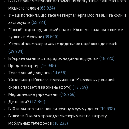
В СБУ прокоментували затримання заступника Южненського
міського голови
(68 924)
У Раді пояснили, що таке четверта черга мобілізації та коли її
застосують
(63 724)
“Голый” отдых: нудистский пляж в Южном оказался в списке
лучших в Украине
(39 500)
У травні пенсіонерів чекає додаткова надбавка до пенсії
(29 934)
В Україні зміниться порядок надання відпусток
(18 720)
Продаж квартир
(16 945)
Телефонний довідник
(14 668)
Жительница Южного, получившая 19 ножевых ранений,
снова опасается за жизнь (фото)
(13 359)
Медицинские учреждения
(12 956)
Де поїсти?
(12 780)
В Южном на улице нашли крупную сумму денег
(10 893)
В школе Южного проводят эксперимент по запрету
мобильных телефонов
(10 233)