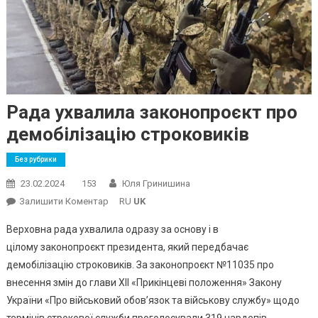
Рада ухвалила законопроєкт про
демобілізацію строковиків
Без рубрики
23.02.2024
153
Юля Гринишина
On
Залишити Коментар
RU
UK
Рада
Верховна рада ухвалила одразу за основу і в
Ухвалила
цілому законопроєкт президента, який передбачає
Законопроєкт
демобілізацію строковиків. За законопроєкт №11035 про
Про
внесення змін до глави XII «Прикінцеві положення» Закону
Демобілізацію
Строковиків
України «Про військовий обов’язок та військову службу» щодо
термінів строкової служби проголосували 319 нардепів.