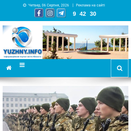
Четвер, 06 Серпня, 2026
Реклама на сайті
9
:
42
:
31
YUZHNY.INFO
информационный портал города Южный