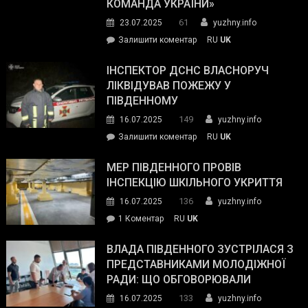
КОМАНДА УКРАЇНИ»
видали
61
23.07.2025
yuzhny.info
гуманітарну
on
Залишити коментар
RU
UK
допомогу
Президент
провів
ІНСПЕКТОР ДСНС ВЛАСНОРУЧ
нараду
ЛІКВІДУВАВ ПОЖЕЖУ У
з
ПІВДЕННОМУ
керівниками
149
16.07.2025
yuzhny.info
силових
on
Залишити коментар
RU
UK
та
Інспектор
антикорупційних
ДСНС
МЕР ПІВДЕННОГО ПРОВІВ
органів:
власноруч
ІНСПЕКЦІЮ ШКІЛЬНОГО УКРИТТЯ
«Наш
ліквідував
спільний
136
16.07.2025
yuzhny.info
пожежу
ворог
до
1 Коментар
RU
UK
у
—
Мер
Південному
російські
Південного
ВЛАДА ПІВДЕННОГО ЗУСТРІЛАСЯ З
окупанти.
провів
ПРЕДСТАВНИКАМИ МОЛОДІЖНОЇ
Маємо
інспекцію
РАДИ: ЩО ОБГОВОРЮВАЛИ
діяти
шкільного
133
16.07.2025
yuzhny.info
як
укриття