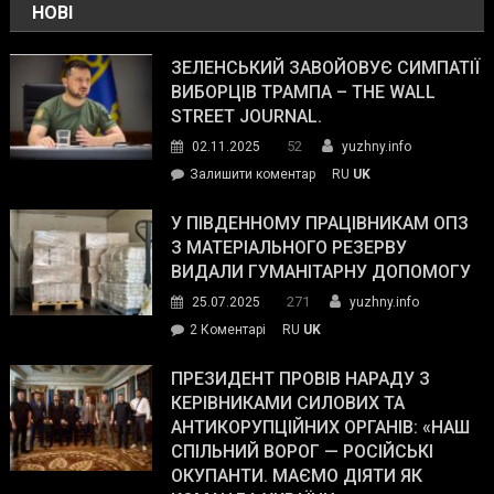
НОВІ
ЗЕЛЕНСЬКИЙ ЗАВОЙОВУЄ СИМПАТІЇ
ВИБОРЦІВ ТРАМПА – THE WALL
STREET JOURNAL.
52
02.11.2025
yuzhny.info
on
Залишити коментар
RU
UK
Зеленський
завойовує
У ПІВДЕННОМУ ПРАЦІВНИКАМ ОПЗ
симпатії
З МАТЕРІАЛЬНОГО РЕЗЕРВУ
виборців
ВИДАЛИ ГУМАНІТАРНУ ДОПОМОГУ
Трампа
271
25.07.2025
yuzhny.info
–
до
2 Коментарі
RU
UK
The
У
Wall
Південному
ПРЕЗИДЕНТ ПРОВІВ НАРАДУ З
Street
працівникам
КЕРІВНИКАМИ СИЛОВИХ ТА
Journal.
ОПЗ
АНТИКОРУПЦІЙНИХ ОРГАНІВ: «НАШ
з
СПІЛЬНИЙ ВОРОГ — РОСІЙСЬКІ
матеріального
ОКУПАНТИ. МАЄМО ДІЯТИ ЯК
резерву