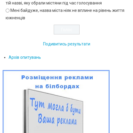
тій назві, яку обрали містяни під час голосування
Мені байдуже, назва міста ніяк не вплине на рівень життя
южненців
Подивитись результати
Архів опитувань