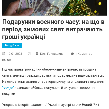
Подарунки воєнного часу: на що в
період зимових свят витрачають
гроші українці
Без рубрики
До
12.01.2023
71
Юля Гринишина
1 Коментар
Подарунки
RU
UK
Воєнного
Під час війни громадяни обережніше витрачають гроші на
Часу:
свята, але від традиції дарувати подарунки не відмовляються.
На
На основі опитування операторів ринку та споживачів видання
Що
В
“
Фокус
“
називає найбільш популярні й актуальні новорічні
Період
покупки.
Зимових
Свят
Уперше в історії незалежної України зустрічаючи Новий Рік і