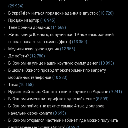
(29 934)
В Україні зміниться порядок надання відпусток
(18 720)
Продаж квартир
(16 945)
Телефонний довідник
(14 668)
Жительница Южного, получившая 19 ножевых ранений,
снова опасается за жизнь (фото)
(13 359)
Медицинские учреждения
(12 956)
Де поїсти?
(12 780)
В Южном на улице нашли крупную сумму денег
(10 893)
В школе Южного проводят эксперимент по запрету
мобильных телефонов
(10 233)
Таксі
(10 158)
Нудистский пляж Южного в списке лучших в Украине
(9 741)
В Южном изменили тариф на водоснабжение
(8 809)
В Южном пойман на взятке свыше 4 тыс. долларов
начальник военкомата
(8 695)
В Южном открылся частный кабинет, где можно получить
бесплатные медуслуги (фото)
(8 597)