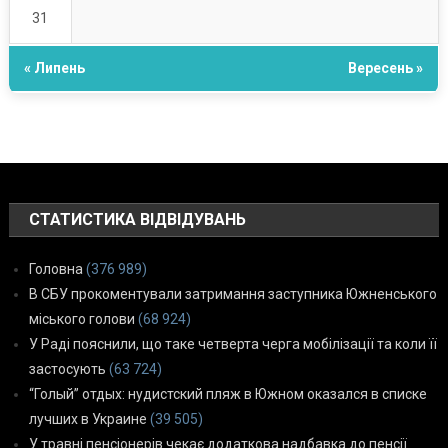
31
« Липень
Вересень »
СТАТИСТИКА ВІДВІДУВАНЬ
Головна
(376 989)
В СБУ прокоментували затримання заступника Южненського
міського голови
(68 924)
У Раді пояснили, що таке четверта черга мобілізації та коли її
застосують
(63 724)
“Голый” отдых: нудистский пляж в Южном оказался в списке
лучших в Украине
(39 505)
У травні пенсіонерів чекає додаткова надбавка до пенсії