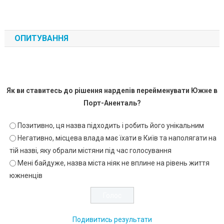
ОПИТУВАННЯ
Як ви ставитесь до рішення нардепів перейменувати Южне в
Порт-Аненталь?
Позитивно, ця назва підходить і робить його унікальним
Негативно, місцева влада має їхати в Київ та наполягати на
тій назві, яку обрали містяни під час голосування
Мені байдуже, назва міста ніяк не вплине на рівень життя
южненців
Подивитись результати