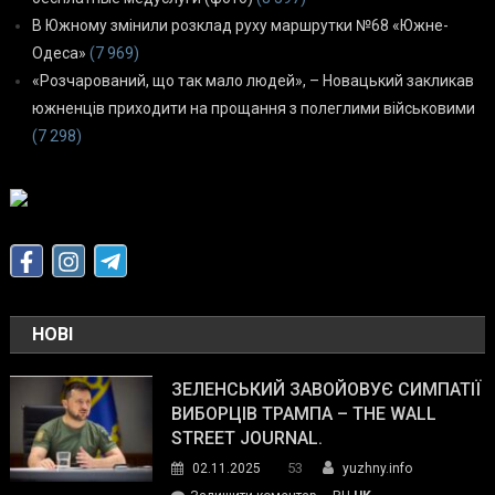
В Южному змінили розклад руху маршрутки №68 «Южне-
Одеса»
(7 969)
«Розчарований, що так мало людей», – Новацький закликав
южненців приходити на прощання з полеглими військовими
(7 298)
НОВІ
ЗЕЛЕНСЬКИЙ ЗАВОЙОВУЄ СИМПАТІЇ
ВИБОРЦІВ ТРАМПА – THE WALL
STREET JOURNAL.
53
02.11.2025
yuzhny.info
on