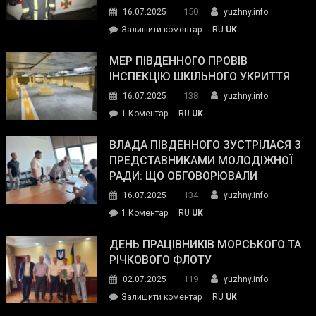
керівниками
150
16.07.2025
yuzhny.info
силових
on
Залишити коментар
RU
UK
та
Інспектор
антикорупційних
ДСНС
МЕР ПІВДЕННОГО ПРОВІВ
органів:
власноруч
ІНСПЕКЦІЮ ШКІЛЬНОГО УКРИТТЯ
«Наш
ліквідував
спільний
138
16.07.2025
yuzhny.info
пожежу
ворог
до
1 Коментар
RU
UK
у
—
Мер
Південному
російські
Південного
ВЛАДА ПІВДЕННОГО ЗУСТРІЛАСЯ З
окупанти.
провів
ПРЕДСТАВНИКАМИ МОЛОДІЖНОЇ
Маємо
інспекцію
РАДИ: ЩО ОБГОВОРЮВАЛИ
діяти
шкільного
134
16.07.2025
yuzhny.info
як
укриття
команда
до
1 Коментар
RU
UK
України»
Влада
Південного
ДЕНЬ ПРАЦІВНИКІВ МОРСЬКОГО ТА
зустрілася
РІЧКОВОГО ФЛОТУ
з
119
02.07.2025
yuzhny.info
представниками
on
Залишити коментар
RU
UK
молодіжної
День
ради: