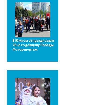
В Южном отпраздновали
76-ю годовщину Победы.
Фоторепортаж