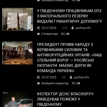
Залишити коментар
RU
UK
Зеленський
завойовує
У ПІВДЕННОМУ ПРАЦІВНИКАМ ОПЗ
симпатії
З МАТЕРІАЛЬНОГО РЕЗЕРВУ
виборців
ВИДАЛИ ГУМАНІТАРНУ ДОПОМОГУ
Трампа
272
25.07.2025
yuzhny.info
–
до
2 Коментарі
RU
UK
The
У
Wall
Південному
ПРЕЗИДЕНТ ПРОВІВ НАРАДУ З
Street
працівникам
КЕРІВНИКАМИ СИЛОВИХ ТА
Journal.
ОПЗ
АНТИКОРУПЦІЙНИХ ОРГАНІВ: «НАШ
з
СПІЛЬНИЙ ВОРОГ — РОСІЙСЬКІ
матеріального
ОКУПАНТИ. МАЄМО ДІЯТИ ЯК
резерву
КОМАНДА УКРАЇНИ»
видали
62
23.07.2025
yuzhny.info
гуманітарну
on
Залишити коментар
RU
UK
допомогу
Президент
провів
ІНСПЕКТОР ДСНС ВЛАСНОРУЧ
нараду
ЛІКВІДУВАВ ПОЖЕЖУ У
з
ПІВДЕННОМУ