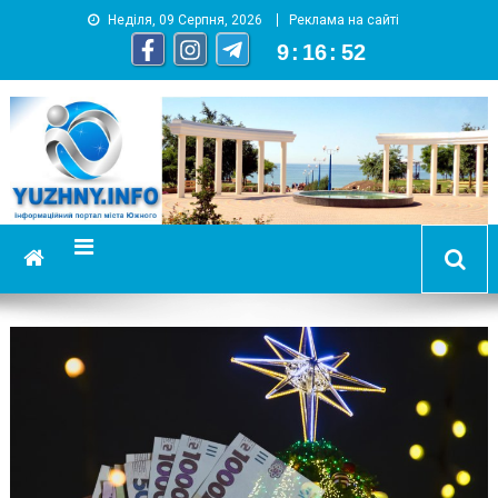
Неділя, 09 Серпня, 2026
Реклама на сайті
9
:
16
:
53
YUZHNY.INFO
информационный портал города Южный