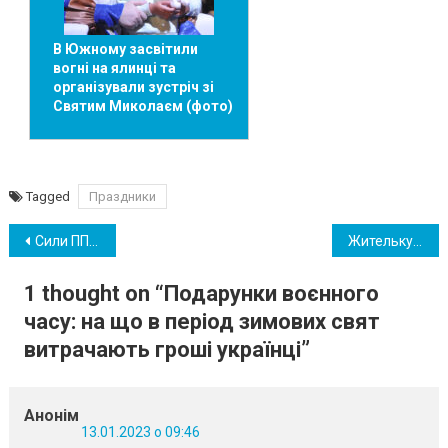
В Южному засвітили
вогні на ялинці та
організували зустріч зі
Святим Миколаєм (фото)
Tagged
Праздники
Навігація
Сили ППО збили ворожі безпілотники на підльоті до Одещини
Жительку Южного госпіталізували у важкому стані після нападу собаки
записів
1 thought on “
Подарунки воєнного
часу: на що в період зимових свят
витрачають гроші українці
”
Анонім
13.01.2023 о 09:46