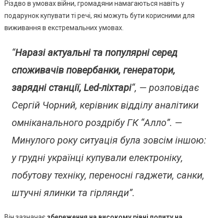
Витрачают
Різдво в умовах війни, громадяни намагаються навіть у
Гроші
подарунок купувати ті речі, які можуть бути корисними для
Українці
виживання в екстремальних умовах.
“
Наразі актуальні та популярні серед
споживачів повербанки, генератори,
зарядні станції, Led-ліхтарі
“, — розповідає
Сергій Чорний, керівник відділу аналітики
омніканального роздрібу ГК “Алло”. —
Минулого року ситуація була зовсім іншою:
у грудні українці купували електроніку,
побутову техніку, переносні гаджети, санки,
штучні ялинки та гірлянди”.
Він зазначає
збереження на високому рівні попиту на