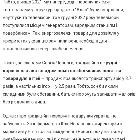
Тобто, в якщо 2021-му напередодні новорічних свят
топтоварами у структурі продажів “Алло” були смартфони,
ноутбуки та телевізори, то у грудні 2022 року телевізори
поступилися місцем генераторам, зарядним станціям і
повербанкам. Так, енергозалежні товари для дозвілля у
пріоритетах українців замінили речі, необхідні для
альтернативного енергозабезпечення.
Також, за словами Сергія Чорного, традиційно в
грудні
порівняно з листопадом помітно збільшився попит на
товари для дітей
— продаж іграшкового транспорту зріс у 3,7
разів, а настільних ігор — у 2,5 рази. Тобто, хоч би якими
складними були обставини, батьки не хочуть залишати малюків
без різдвяного дива.
Однак і про традиційні новорічні подарунки українці не
забувають. За інформацією Юлії Новаченко, директорки з
маркетингу Prom.ua, за тиждень до Нового року на цьому
онлайн-майданчику, як і рік тому, найчастіше купували такі