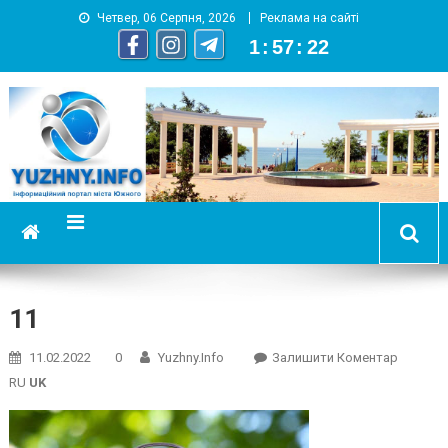
Четвер, 06 Серпня, 2026
Реклама на сайті
1
:
57
:
22
YUZHNY.INFO
информационный портал города Южный
11
On
11.02.2022
0
Yuzhny.info
Залишити Коментар
11
RU
UK