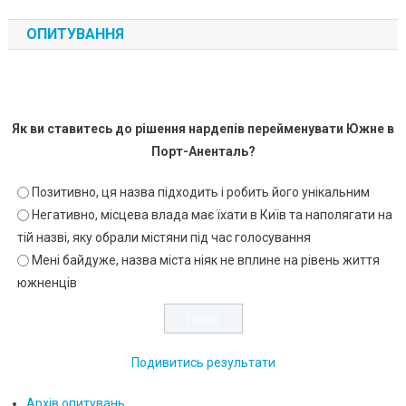
ОПИТУВАННЯ
Як ви ставитесь до рішення нардепів перейменувати Южне в
Порт-Аненталь?
Позитивно, ця назва підходить і робить його унікальним
Негативно, місцева влада має їхати в Київ та наполягати на
тій назві, яку обрали містяни під час голосування
Мені байдуже, назва міста ніяк не вплине на рівень життя
южненців
Подивитись результати
Архів опитувань