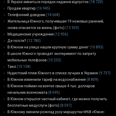
В Україні зміниться порядок надання відпусток
(18 720)
Продаж квартир
(16 945)
Телефонний довідник
(14 668)
Жительница Южного, получившая 19 ножевых ранений,
снова опасается за жизнь (фото)
(13 359)
Медицинские учреждения
(12 956)
Де поїсти?
(12 780)
В Южном на улице нашли крупную сумму денег
(10 893)
В школе Южного проводят эксперимент по запрету
мобильных телефонов
(10 233)
Таксі
(10 158)
Нудистский пляж Южного в списке лучших в Украине
(9 737)
В Южном изменили тариф на водоснабжение
(8 809)
В Южном пойман на взятке свыше 4 тыс. долларов
начальник военкомата
(8 695)
В Южном открылся частный кабинет, где можно получить
бесплатные медуслуги (фото)
(8 597)
В Южному змінили розклад руху маршрутки №68 «Южне-