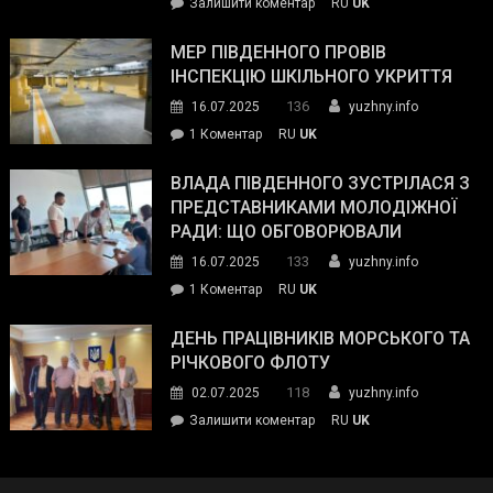
on
Залишити коментар
RU
UK
та
Інспектор
антикорупційних
ДСНС
МЕР ПІВДЕННОГО ПРОВІВ
органів:
власноруч
ІНСПЕКЦІЮ ШКІЛЬНОГО УКРИТТЯ
«Наш
ліквідував
спільний
136
16.07.2025
yuzhny.info
пожежу
ворог
до
1 Коментар
RU
UK
у
—
Мер
Південному
російські
Південного
ВЛАДА ПІВДЕННОГО ЗУСТРІЛАСЯ З
окупанти.
провів
ПРЕДСТАВНИКАМИ МОЛОДІЖНОЇ
Маємо
інспекцію
РАДИ: ЩО ОБГОВОРЮВАЛИ
діяти
шкільного
133
16.07.2025
yuzhny.info
як
укриття
команда
до
1 Коментар
RU
UK
України»
Влада
Південного
ДЕНЬ ПРАЦІВНИКІВ МОРСЬКОГО ТА
зустрілася
РІЧКОВОГО ФЛОТУ
з
118
02.07.2025
yuzhny.info
представниками
on
Залишити коментар
RU
UK
молодіжної
День
ради:
працівників
що
морського