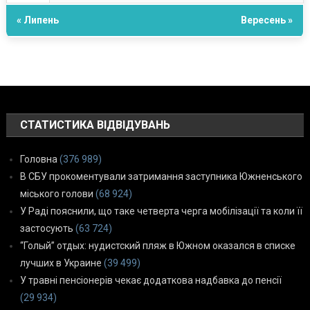
« Липень
Вересень »
СТАТИСТИКА ВІДВІДУВАНЬ
Головна
(376 989)
В СБУ прокоментували затримання заступника Южненського
міського голови
(68 924)
У Раді пояснили, що таке четверта черга мобілізації та коли її
застосують
(63 724)
“Голый” отдых: нудистский пляж в Южном оказался в списке
лучших в Украине
(39 499)
У травні пенсіонерів чекає додаткова надбавка до пенсії
(29 934)