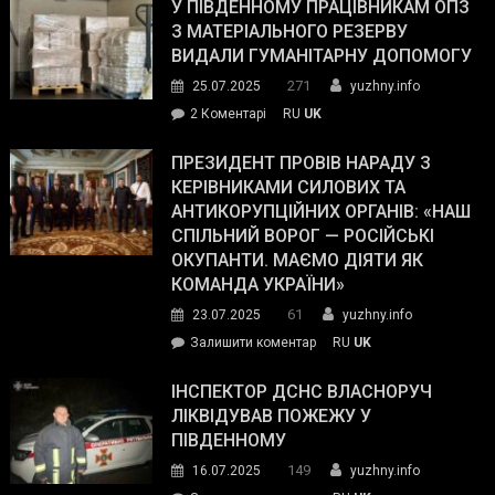
завойовує
У ПІВДЕННОМУ ПРАЦІВНИКАМ ОПЗ
симпатії
З МАТЕРІАЛЬНОГО РЕЗЕРВУ
виборців
ВИДАЛИ ГУМАНІТАРНУ ДОПОМОГУ
Трампа
271
25.07.2025
yuzhny.info
–
до
2 Коментарі
RU
UK
The
У
Wall
Південному
ПРЕЗИДЕНТ ПРОВІВ НАРАДУ З
Street
працівникам
КЕРІВНИКАМИ СИЛОВИХ ТА
Journal.
ОПЗ
АНТИКОРУПЦІЙНИХ ОРГАНІВ: «НАШ
з
СПІЛЬНИЙ ВОРОГ — РОСІЙСЬКІ
матеріального
ОКУПАНТИ. МАЄМО ДІЯТИ ЯК
резерву
КОМАНДА УКРАЇНИ»
видали
61
23.07.2025
yuzhny.info
гуманітарну
on
Залишити коментар
RU
UK
допомогу
Президент
провів
ІНСПЕКТОР ДСНС ВЛАСНОРУЧ
нараду
ЛІКВІДУВАВ ПОЖЕЖУ У
з
ПІВДЕННОМУ
керівниками
149
16.07.2025
yuzhny.info
силових