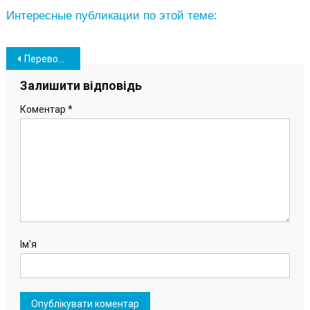
Интересные публикации по этой теме:
Навігація
Перевод часов 2022: когда Украина перейдет на летнее время
записів
Залишити відповідь
Коментар
*
Ім'я