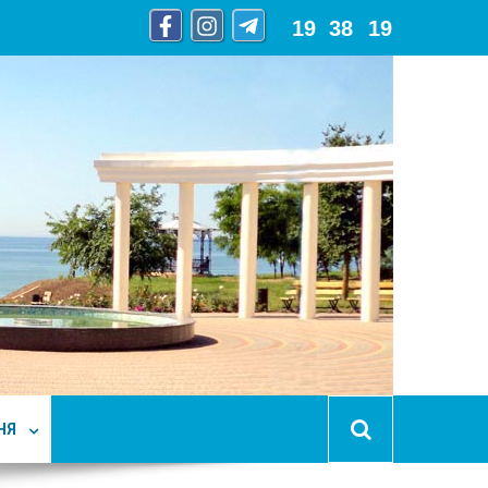
19
:
38
:
20
НЯ