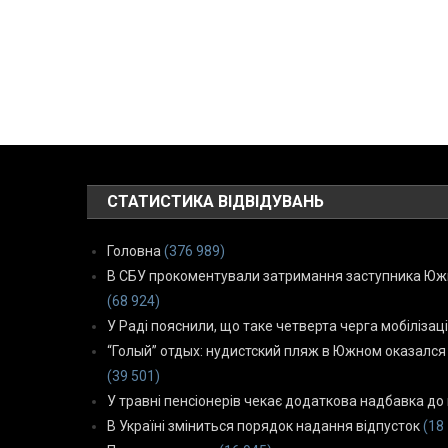
СТАТИСТИКА ВІДВІДУВАНЬ
Головна
(376 989)
В СБУ прокоментували затримання заступника Южн
(68 924)
У Раді пояснили, що таке четверта черга мобілізаці
“Голый” отдых: нудистский пляж в Южном оказался
(39 501)
У травні пенсіонерів чекає додаткова надбавка до 
В Україні зміниться порядок надання відпусток
(18