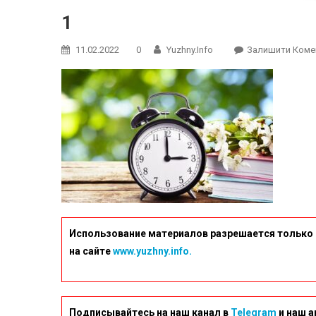
1
11.02.2022
0
Yuzhny.info
Залишити Коме
Использование материалов разрешается только 
на сайте
www.yuzhny.info.
Подписывайтесь на наш канал в
Telegram
и наш а