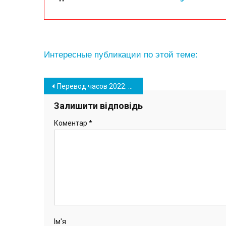
Интересные публикации по этой теме:
Навігація
Перевод часов 2022: когда Украина перейдет на летнее время
записів
Залишити відповідь
Коментар
*
Ім'я