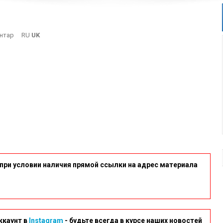
On
нтар
RU
UK
1
при условии наличия прямой ссылки на адрес материала
ккаунт в
Instagram
- будьте всегда в курсе наших новостей