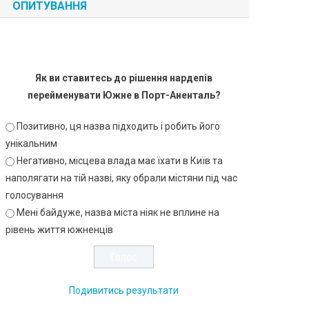
ОПИТУВАННЯ
Як ви ставитесь до рішення нардепів
перейменувати Южне в Порт-Аненталь?
Позитивно, ця назва підходить і робить його
унікальним
Негативно, місцева влада має їхати в Київ та
наполягати на тій назві, яку обрали містяни під час
голосування
Мені байдуже, назва міста ніяк не вплине на
рівень життя южненців
Подивитись результати