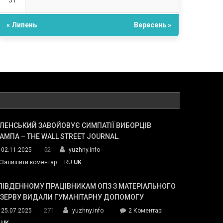
31
« Липень
Вересень »
ЛЕНСЬКИЙ ЗАВОЙОВУЄ СИМПАТІЇ ВИБОРЦІВ
АМПА – THE WALL STREET JOURNAL.
52
02.11.2025
yuzhny.info
on
Залишити коментар
RU
UK
Зеленський
завойовує
ПІВДЕННОМУ ПРАЦІВНИКАМ ОПЗ З МАТЕРІАЛЬНОГО
симпатії
ЕЗЕРВУ ВИДАЛИ ГУМАНІТАРНУ ДОПОМОГУ
виборців
271
до
25.07.2025
yuzhny.info
2 Коментарі
Трампа
У