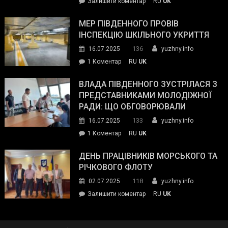
on
Залишити коментар
RU
UK
та
Інспектор
антикорупційних
ДСНС
МЕР ПІВДЕННОГО ПРОВІВ
органів:
власноруч
ІНСПЕКЦІЮ ШКІЛЬНОГО УКРИТТЯ
«Наш
ліквідував
спільний
136
16.07.2025
yuzhny.info
пожежу
ворог
до
1 Коментар
RU
UK
у
—
Мер
Південному
російські
Південного
ВЛАДА ПІВДЕННОГО ЗУСТРІЛАСЯ З
окупанти.
провів
ПРЕДСТАВНИКАМИ МОЛОДІЖНОЇ
Маємо
інспекцію
РАДИ: ЩО ОБГОВОРЮВАЛИ
діяти
шкільного
133
16.07.2025
yuzhny.info
як
укриття
команда
до
1 Коментар
RU
UK
України»
Влада
Південного
ДЕНЬ ПРАЦІВНИКІВ МОРСЬКОГО ТА
зустрілася
РІЧКОВОГО ФЛОТУ
з
118
02.07.2025
yuzhny.info
представниками
on
Залишити коментар
RU
UK
молодіжної
День
ради:
працівників
що
морського