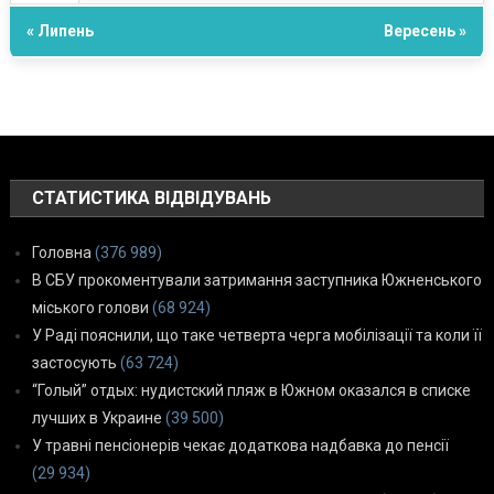
« Липень
Вересень »
СТАТИСТИКА ВІДВІДУВАНЬ
Головна
(376 989)
В СБУ прокоментували затримання заступника Южненського
міського голови
(68 924)
У Раді пояснили, що таке четверта черга мобілізації та коли її
застосують
(63 724)
“Голый” отдых: нудистский пляж в Южном оказался в списке
лучших в Украине
(39 500)
У травні пенсіонерів чекає додаткова надбавка до пенсії
(29 934)