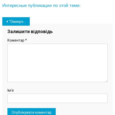
Интересные публикации по этой теме:
Навігація
“Омикрон” в Украине: Минздрав дал 5 рекомендаций для населения
записів
Залишити відповідь
Коментар
*
Ім'я