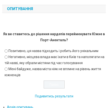
ОПИТУВАННЯ
Як ви ставитесь до рішення нардепів перейменувати Южне в
Порт-Аненталь?
Позитивно, ця назва підходить і робить його унікальним
Негативно, місцева влада має їхати в Київ та наполягати на
тій назві, яку обрали містяни під час голосування
Мені байдуже, назва міста ніяк не вплине на рівень життя
южненців
Подивитись результати
Архів опитувань