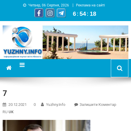
Четвер, 06 Серпня, 2026
Реклама на сайті
6
:
54
:
19
YUZHNY.INFO
информационный портал города Южный
7
On
20.12.2021
0
Yuzhny.info
Залишити Коментар
7
RU
UK