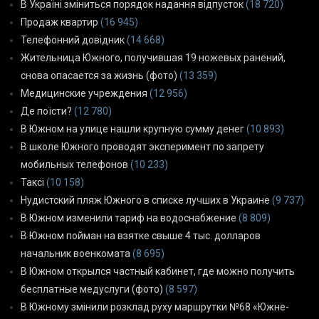
В Україні зміниться порядок надання відпусток
(18 720)
Продаж квартир
(16 945)
Телефонний довідник
(14 668)
Жительница Южного, получившая 19 ножевых ранений,
снова опасается за жизнь (фото)
(13 359)
Медицинские учреждения
(12 956)
Де поїсти?
(12 780)
В Южном на улице нашли крупную сумму денег
(10 893)
В школе Южного проводят эксперимент по запрету
мобильных телефонов
(10 233)
Таксі
(10 158)
Нудистский пляж Южного в списке лучших в Украине
(9 737)
В Южном изменили тариф на водоснабжение
(8 809)
В Южном пойман на взятке свыше 4 тыс. долларов
начальник военкомата
(8 695)
В Южном открылся частный кабинет, где можно получить
бесплатные медуслуги (фото)
(8 597)
В Южному змінили розклад руху маршрутки №68 «Южне-