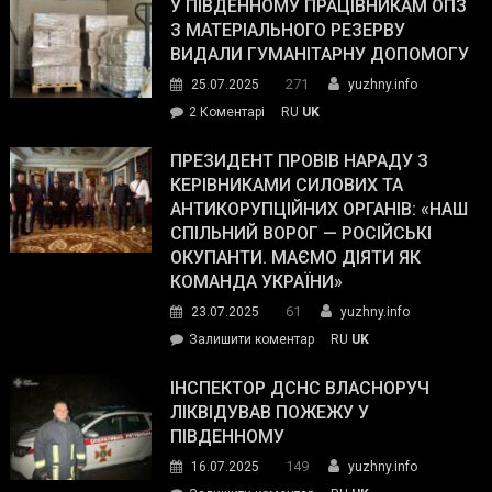
завойовує
У ПІВДЕННОМУ ПРАЦІВНИКАМ ОПЗ
симпатії
З МАТЕРІАЛЬНОГО РЕЗЕРВУ
виборців
ВИДАЛИ ГУМАНІТАРНУ ДОПОМОГУ
Трампа
271
25.07.2025
yuzhny.info
–
до
2 Коментарі
RU
UK
The
У
Wall
Південному
ПРЕЗИДЕНТ ПРОВІВ НАРАДУ З
Street
працівникам
КЕРІВНИКАМИ СИЛОВИХ ТА
Journal.
ОПЗ
АНТИКОРУПЦІЙНИХ ОРГАНІВ: «НАШ
з
СПІЛЬНИЙ ВОРОГ — РОСІЙСЬКІ
матеріального
ОКУПАНТИ. МАЄМО ДІЯТИ ЯК
резерву
КОМАНДА УКРАЇНИ»
видали
61
23.07.2025
yuzhny.info
гуманітарну
on
Залишити коментар
RU
UK
допомогу
Президент
провів
ІНСПЕКТОР ДСНС ВЛАСНОРУЧ
нараду
ЛІКВІДУВАВ ПОЖЕЖУ У
з
ПІВДЕННОМУ
керівниками
149
16.07.2025
yuzhny.info
силових