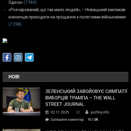
Одеса»
(7 969)
«Розчарований, що так мало людей», – Новацький закликав
южненців приходити на прощання з полеглими військовими
(7 298)
НОВІ
ЗЕЛЕНСЬКИЙ ЗАВОЙОВУЄ СИМПАТІЇ
ВИБОРЦІВ ТРАМПА – THE WALL
STREET JOURNAL.
52
02.11.2025
yuzhny.info
on
Залишити коментар
RU
UK
Зеленський