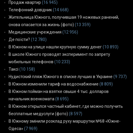
Продаж квартир
(16 945)
Телефонний довідник
(14 668)
Жительница Южного, получившая 19 ножевых ранений,
снова опасается за жизнь (фото)
(13 359)
Медицинские учреждения
(12 956)
Де поїсти?
(12 780)
В Южном на улице нашли крупную сумму денег
(10 893)
В школе Южного проводят эксперимент по запрету
мобильных телефонов
(10 233)
Таксі
(10 158)
Нудистский пляж Южного в списке лучших в Украине
(9 737)
В Южном изменили тариф на водоснабжение
(8 809)
В Южном пойман на взятке свыше 4 тыс. долларов
начальник военкомата
(8 695)
В Южном открылся частный кабинет, где можно получить
бесплатные медуслуги (фото)
(8 597)
В Южному змінили розклад руху маршрутки №68 «Южне-
Одеса»
(7 969)