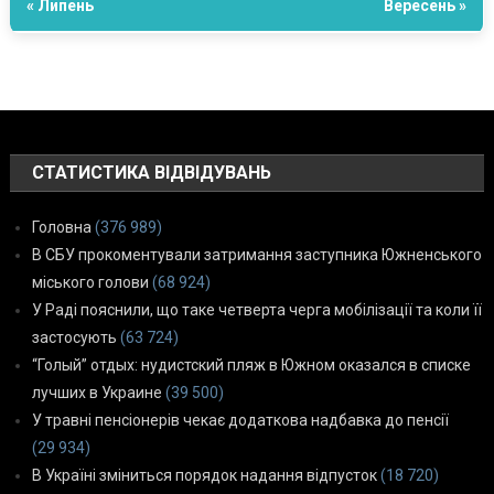
« Липень
Вересень »
СТАТИСТИКА ВІДВІДУВАНЬ
Головна
(376 989)
В СБУ прокоментували затримання заступника Южненського
міського голови
(68 924)
У Раді пояснили, що таке четверта черга мобілізації та коли її
застосують
(63 724)
“Голый” отдых: нудистский пляж в Южном оказался в списке
лучших в Украине
(39 500)
У травні пенсіонерів чекає додаткова надбавка до пенсії
(29 934)
В Україні зміниться порядок надання відпусток
(18 720)