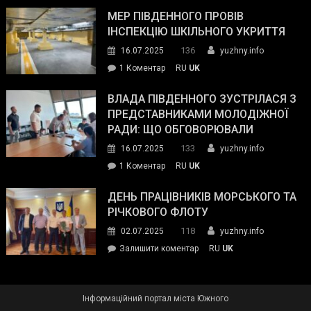
антикорупційних
ДСНС
МЕР ПІВДЕННОГО ПРОВІВ
органів:
власноруч
ІНСПЕКЦІЮ ШКІЛЬНОГО УКРИТТЯ
«Наш
ліквідував
спільний
136
16.07.2025
yuzhny.info
пожежу
ворог
до
1 Коментар
RU
UK
у
—
Мер
Південному
російські
Південного
ВЛАДА ПІВДЕННОГО ЗУСТРІЛАСЯ З
окупанти.
провів
ПРЕДСТАВНИКАМИ МОЛОДІЖНОЇ
Маємо
інспекцію
РАДИ: ЩО ОБГОВОРЮВАЛИ
діяти
шкільного
133
16.07.2025
yuzhny.info
як
укриття
команда
до
1 Коментар
RU
UK
України»
Влада
Південного
ДЕНЬ ПРАЦІВНИКІВ МОРСЬКОГО ТА
зустрілася
РІЧКОВОГО ФЛОТУ
з
118
02.07.2025
yuzhny.info
представниками
on
Залишити коментар
RU
UK
молодіжної
День
ради:
працівників
що
морського
обговорювали
Інформаційний портал міста Южного
та