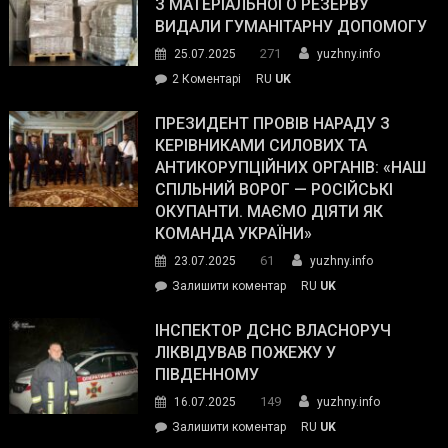
З МАТЕРІАЛЬНОГО РЕЗЕРВУ
виборців
ВИДАЛИ ГУМАНІТАРНУ ДОПОМОГУ
Трампа
271
25.07.2025
yuzhny.info
–
до
2 Коментарі
RU
UK
The
У
Wall
Південному
ПРЕЗИДЕНТ ПРОВІВ НАРАДУ З
Street
працівникам
КЕРІВНИКАМИ СИЛОВИХ ТА
Journal.
ОПЗ
АНТИКОРУПЦІЙНИХ ОРГАНІВ: «НАШ
з
СПІЛЬНИЙ ВОРОГ — РОСІЙСЬКІ
матеріального
ОКУПАНТИ. МАЄМО ДІЯТИ ЯК
резерву
КОМАНДА УКРАЇНИ»
видали
61
23.07.2025
yuzhny.info
гуманітарну
on
Залишити коментар
RU
UK
допомогу
Президент
провів
ІНСПЕКТОР ДСНС ВЛАСНОРУЧ
нараду
ЛІКВІДУВАВ ПОЖЕЖУ У
з
ПІВДЕННОМУ
керівниками
149
16.07.2025
yuzhny.info
силових
on
Залишити коментар
RU
UK
та
Інспектор