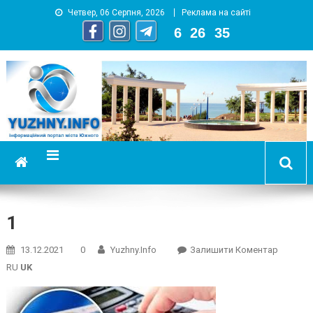
Четвер, 06 Серпня, 2026
Реклама на сайті
6
:
26
:
36
YUZHNY.INFO
информационный портал города Южный
1
On
13.12.2021
0
Yuzhny.info
Залишити Коментар
1
RU
UK