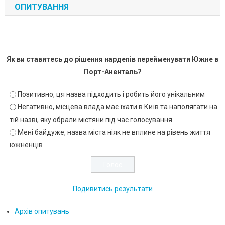
ОПИТУВАННЯ
Як ви ставитесь до рішення нардепів перейменувати Южне в
Порт-Аненталь?
Позитивно, ця назва підходить і робить його унікальним
Негативно, місцева влада має їхати в Київ та наполягати на
тій назві, яку обрали містяни під час голосування
Мені байдуже, назва міста ніяк не вплине на рівень життя
южненців
Подивитись результати
Архів опитувань