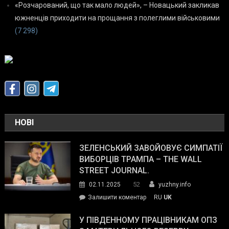
«Розчарований, що так мало людей», – Новацький закликав
южненців приходити на прощання з полеглими військовими
(7 298)
НОВІ
ЗЕЛЕНСЬКИЙ ЗАВОЙОВУЄ СИМПАТІЇ
ВИБОРЦІВ ТРАМПА – THE WALL
STREET JOURNAL.
52
02.11.2025
yuzhny.info
on
Залишити коментар
RU
UK
Зеленський
завойовує
У ПІВДЕННОМУ ПРАЦІВНИКАМ ОПЗ
симпатії