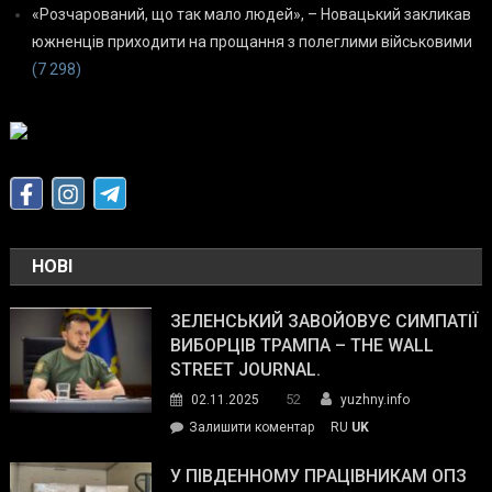
«Розчарований, що так мало людей», – Новацький закликав
южненців приходити на прощання з полеглими військовими
(7 298)
НОВІ
ЗЕЛЕНСЬКИЙ ЗАВОЙОВУЄ СИМПАТІЇ
ВИБОРЦІВ ТРАМПА – THE WALL
STREET JOURNAL.
52
02.11.2025
yuzhny.info
on
Залишити коментар
RU
UK
Зеленський
завойовує
У ПІВДЕННОМУ ПРАЦІВНИКАМ ОПЗ