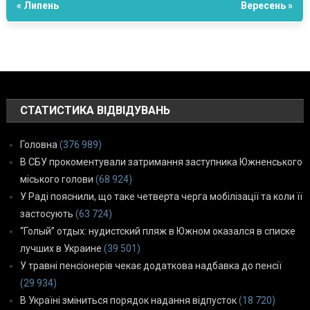
« Липень
Вересень »
СТАТИСТИКА ВІДВІДУВАНЬ
Головна
(376 989)
В СБУ прокоментували затримання заступника Южненського
міського голови
(68 924)
У Раді пояснили, що таке четверта черга мобілізації та коли її
застосують
(63 724)
“Голый” отдых: нудистский пляж в Южном оказался в списке
лучших в Украине
(39 501)
У травні пенсіонерів чекає додаткова надбавка до пенсії
(29 934)
В Україні зміниться порядок надання відпусток
(18 720)