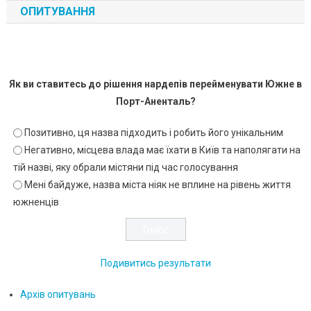
ОПИТУВАННЯ
Як ви ставитесь до рішення нардепів перейменувати Южне в
Порт-Аненталь?
Позитивно, ця назва підходить і робить його унікальним
Негативно, місцева влада має їхати в Київ та наполягати на
тій назві, яку обрали містяни під час голосування
Мені байдуже, назва міста ніяк не вплине на рівень життя
южненців
Подивитись результати
Архів опитувань