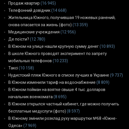
Продаж квартир
(16 945)
Телефонний довідник
(14 668)
Жительница Южного, получившая 19 ножевых ранений,
снова опасается за жизнь (фото)
(13 359)
Медицинские учреждения
(12 956)
Де поїсти?
(12 780)
В Южном на улице нашли крупную сумму денег
(10 893)
В школе Южного проводят эксперимент по запрету
мобильных телефонов
(10 233)
Таксі
(10 158)
Нудистский пляж Южного в списке лучших в Украине
(9 737)
В Южном изменили тариф на водоснабжение
(8 809)
В Южном пойман на взятке свыше 4 тыс. долларов
начальник военкомата
(8 695)
В Южном открылся частный кабинет, где можно получить
бесплатные медуслуги (фото)
(8 597)
В Южному змінили розклад руху маршрутки №68 «Южне-
Одеса»
(7 969)