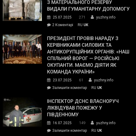
симпатії
З МАТЕРІАЛЬНОГО РЕЗЕРВУ
виборців
ВИДАЛИ ГУМАНІТАРНУ ДОПОМОГУ
Трампа
271
25.07.2025
yuzhny.info
–
до
2 Коментарі
RU
UK
The
У
Wall
Південному
ПРЕЗИДЕНТ ПРОВІВ НАРАДУ З
Street
працівникам
КЕРІВНИКАМИ СИЛОВИХ ТА
Journal.
ОПЗ
АНТИКОРУПЦІЙНИХ ОРГАНІВ: «НАШ
з
СПІЛЬНИЙ ВОРОГ — РОСІЙСЬКІ
матеріального
ОКУПАНТИ. МАЄМО ДІЯТИ ЯК
резерву
КОМАНДА УКРАЇНИ»
видали
61
23.07.2025
yuzhny.info
гуманітарну
on
Залишити коментар
RU
UK
допомогу
Президент
провів
ІНСПЕКТОР ДСНС ВЛАСНОРУЧ
нараду
ЛІКВІДУВАВ ПОЖЕЖУ У
з
ПІВДЕННОМУ
керівниками
149
16.07.2025
yuzhny.info
силових
on
Залишити коментар
RU
UK
та