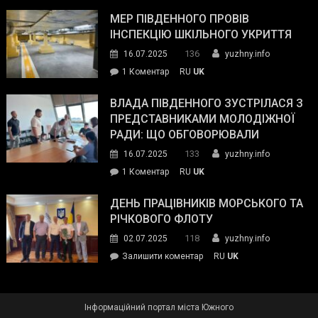
Інспектор
антикорупційних
ДСНС
МЕР ПІВДЕННОГО ПРОВІВ
органів:
власноруч
ІНСПЕКЦІЮ ШКІЛЬНОГО УКРИТТЯ
«Наш
ліквідував
спільний
136
16.07.2025
yuzhny.info
пожежу
ворог
до
1 Коментар
RU
UK
у
—
Мер
Південному
російські
Південного
ВЛАДА ПІВДЕННОГО ЗУСТРІЛАСЯ З
окупанти.
провів
ПРЕДСТАВНИКАМИ МОЛОДІЖНОЇ
Маємо
інспекцію
РАДИ: ЩО ОБГОВОРЮВАЛИ
діяти
шкільного
133
16.07.2025
yuzhny.info
як
укриття
команда
до
1 Коментар
RU
UK
України»
Влада
Південного
ДЕНЬ ПРАЦІВНИКІВ МОРСЬКОГО ТА
зустрілася
РІЧКОВОГО ФЛОТУ
з
118
02.07.2025
yuzhny.info
представниками
on
Залишити коментар
RU
UK
молодіжної
День
ради:
працівників
що
морського
обговорювали
Інформаційний портал міста Южного
та