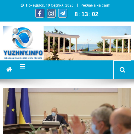
Понеділок, 10 Серпня, 2026
Реклама на сайті
8
:
13
:
03
YUZHNY.INFO
информационный портал города Южный