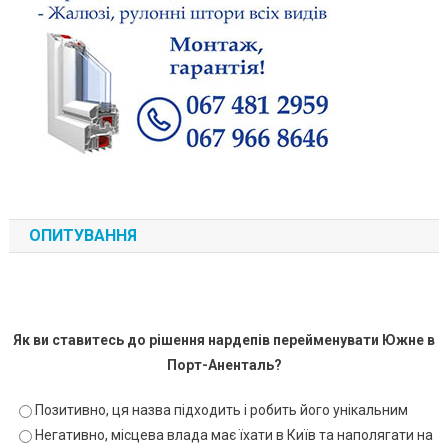
ОПИТУВАННЯ
Як ви ставитесь до рішення нардепів перейменувати Южне в
Порт-Аненталь?
Позитивно, ця назва підходить і робить його унікальним
Негативно, місцева влада має їхати в Київ та наполягати на