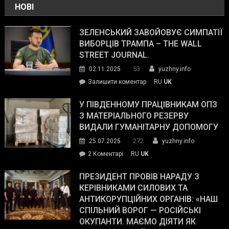
НОВІ
ЗЕЛЕНСЬКИЙ ЗАВОЙОВУЄ СИМПАТІЇ
ВИБОРЦІВ ТРАМПА – THE WALL
STREET JOURNAL.
53
02.11.2025
yuzhny.info
on
Залишити коментар
RU
UK
Зеленський
завойовує
У ПІВДЕННОМУ ПРАЦІВНИКАМ ОПЗ
симпатії
З МАТЕРІАЛЬНОГО РЕЗЕРВУ
виборців
ВИДАЛИ ГУМАНІТАРНУ ДОПОМОГУ
Трампа
272
25.07.2025
yuzhny.info
–
до
2 Коментарі
RU
UK
The
У
Wall
Південному
ПРЕЗИДЕНТ ПРОВІВ НАРАДУ З
Street
працівникам
КЕРІВНИКАМИ СИЛОВИХ ТА
Journal.
ОПЗ
АНТИКОРУПЦІЙНИХ ОРГАНІВ: «НАШ
з
СПІЛЬНИЙ ВОРОГ — РОСІЙСЬКІ
матеріального
ОКУПАНТИ. МАЄМО ДІЯТИ ЯК
резерву