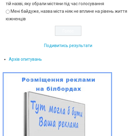
тій назві, яку обрали містяни під час голосування
Мені байдуже, назва міста ніяк не вплине на рівень життя
южненців
Подивитись результати
Архів опитувань