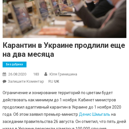
Карантин в Украине продлили еще
на два месяца
Без рубрики
26.08.2020
183
Юля Гринишина
On
Залишити Коментар
RU
UK
Карантин
Ограничение и зонирование территорий по цветам будет
В
действовать как минимум до 1 ноября. Кабинет министров
Украине
продолжил адаптивный карантин в Украине до 1 ноября 2020
Продлили
года. Об этом заявил премьер-министр
Еще
Денис Шмыгаль
на
На
заседании правительства 26 августа. Он отметил, что пять дней
Два
назад в Украине пересекли отметку в 100 000 случаев