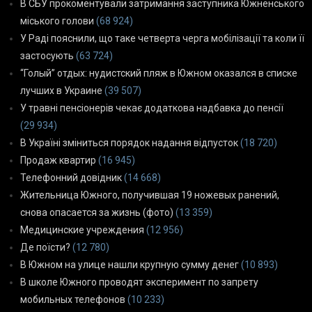
В СБУ прокоментували затримання заступника Южненського
міського голови
(68 924)
У Раді пояснили, що таке четверта черга мобілізації та коли її
застосують
(63 724)
“Голый” отдых: нудистский пляж в Южном оказался в списке
лучших в Украине
(39 507)
У травні пенсіонерів чекає додаткова надбавка до пенсії
(29 934)
В Україні зміниться порядок надання відпусток
(18 720)
Продаж квартир
(16 945)
Телефонний довідник
(14 668)
Жительница Южного, получившая 19 ножевых ранений,
снова опасается за жизнь (фото)
(13 359)
Медицинские учреждения
(12 956)
Де поїсти?
(12 780)
В Южном на улице нашли крупную сумму денег
(10 893)
В школе Южного проводят эксперимент по запрету
мобильных телефонов
(10 233)