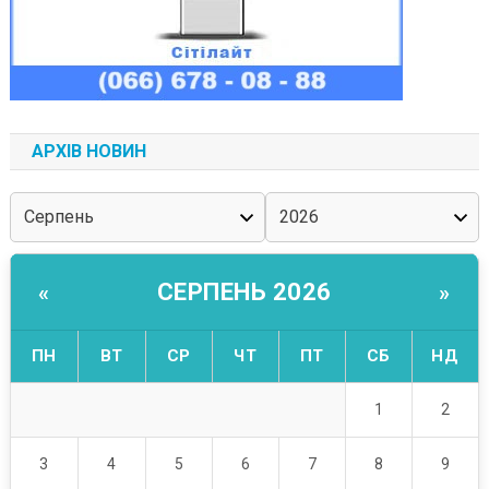
АРХІВ НОВИН
СЕРПЕНЬ 2026
«
»
ПН
ВТ
СР
ЧТ
ПТ
СБ
НД
1
2
3
4
5
6
7
8
9