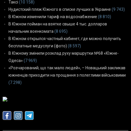
Таксі
(10 158)
Нудистский пляж Южного в списке лучших в Украине
(9 743)
В Южном изменили тариф на водоснабжение
(8 810)
В Южном пойман на взятке свыше 4 тыс. долларов
начальник военкомата
(8 695)
В Южном открылся частный кабинет, где можно получить
бесплатные медуслуги (фото)
(8 597)
В Южному змінили розклад руху маршрутки №68 «Южне-
Одеса»
(7 969)
«Розчарований, що так мало людей», – Новацький закликав
южненців приходити на прощання з полеглими військовими
(7 298)