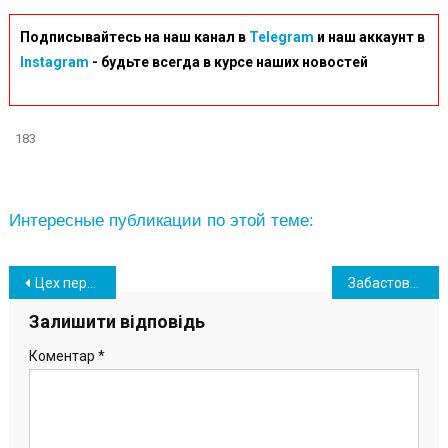
Подписывайтесь на наш канал в
Telegram
и наш аккаунт в
Instagram
- будьте всегда в курсе наших новостей
183
Интересные публикации по этой теме:
Навігація
Цех перегрузки аммиака ОПЗ перешел в стадию завершения капремонта
Забастовки не будет: Мининфраструктуры официально представило нового главу порта «Южный»
записів
Залишити відповідь
Коментар
*