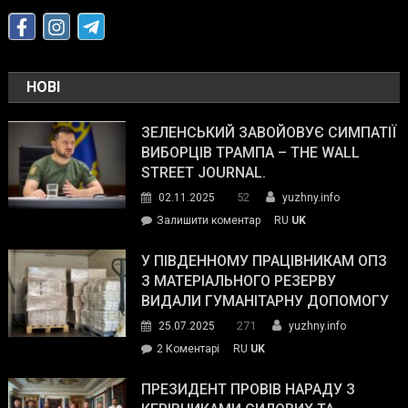
НОВІ
ЗЕЛЕНСЬКИЙ ЗАВОЙОВУЄ СИМПАТІЇ
ВИБОРЦІВ ТРАМПА – THE WALL
STREET JOURNAL.
52
02.11.2025
yuzhny.info
on
Залишити коментар
RU
UK
Зеленський
завойовує
У ПІВДЕННОМУ ПРАЦІВНИКАМ ОПЗ
симпатії
З МАТЕРІАЛЬНОГО РЕЗЕРВУ
виборців
ВИДАЛИ ГУМАНІТАРНУ ДОПОМОГУ
Трампа
271
25.07.2025
yuzhny.info
–
до
2 Коментарі
RU
UK
The
У
Wall
Південному
ПРЕЗИДЕНТ ПРОВІВ НАРАДУ З
Street
працівникам