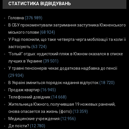
СТАТИСТИКА ВІДВІДУВАНЬ
Головна
(376 989)
В СБУ прокоментували затримання заступника Южненського
міського голови
(68 924)
У Раді пояснили, що таке четверта черга мобілізації та коли її
застосують
(63 724)
“Голый” отдых: нудистский пляж в Южном оказался в списке
лучших в Украине
(39 501)
У травні пенсіонерів чекає додаткова надбавка до пенсії
(29 934)
В Україні зміниться порядок надання відпусток
(18 720)
Продаж квартир
(16 945)
Телефонний довідник
(14 668)
Жительница Южного, получившая 19 ножевых ранений,
снова опасается за жизнь (фото)
(13 359)
Медицинские учреждения
(12 956)
Де поїсти?
(12 780)