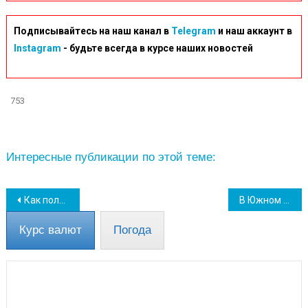
Подписывайтесь на наш канал в
Telegram
и наш аккаунт в
Instagram
- будьте всегда в курсе наших новостей
753
Интересные публикации по этой теме:
Навігація
Как получить пенсию и социальные выплаты в военное время – инструкция
В Южном центр занятости продолжает работать: 14 человек трудоустроены за период войны
записів
Курс валют
Погода