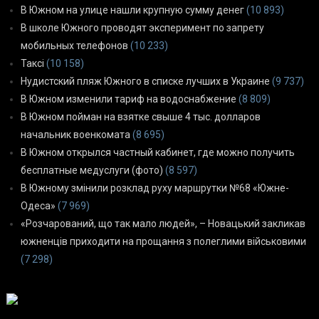
В Южном на улице нашли крупную сумму денег
(10 893)
В школе Южного проводят эксперимент по запрету
мобильных телефонов
(10 233)
Таксі
(10 158)
Нудистский пляж Южного в списке лучших в Украине
(9 737)
В Южном изменили тариф на водоснабжение
(8 809)
В Южном пойман на взятке свыше 4 тыс. долларов
начальник военкомата
(8 695)
В Южном открылся частный кабинет, где можно получить
бесплатные медуслуги (фото)
(8 597)
В Южному змінили розклад руху маршрутки №68 «Южне-
Одеса»
(7 969)
«Розчарований, що так мало людей», – Новацький закликав
южненців приходити на прощання з полеглими військовими
(7 298)