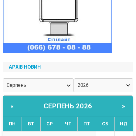
АРХІВ НОВИН
СЕРПЕНЬ 2026
«
»
ПН
ВТ
СР
ЧТ
ПТ
СБ
НД