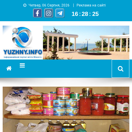
Четвер, 06 Серпня, 2026
Реклама на сайті
16
:
28
:
25
YUZHNY.INFO
информационный портал города Южный