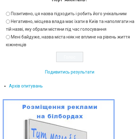
Позитивно, ця назва підходить і робить його унікальним
Негативно, місцева влада має їхати в Київ та наполягати на
тій назві, яку обрали містяни під час голосування
Мені байдуже, назва міста ніяк не вплине на рівень життя
южненців
Подивитись результати
Архів опитувань