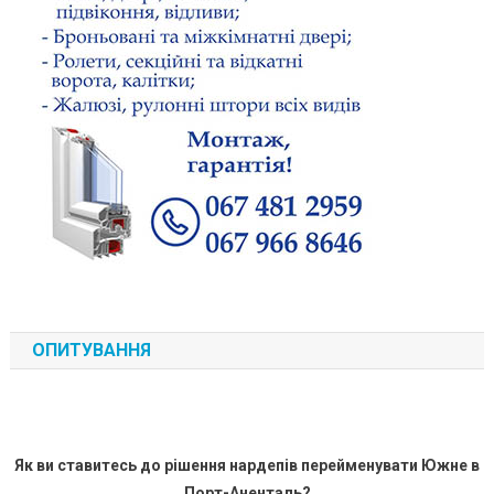
ОПИТУВАННЯ
Як ви ставитесь до рішення нардепів перейменувати Южне в
Порт-Аненталь?