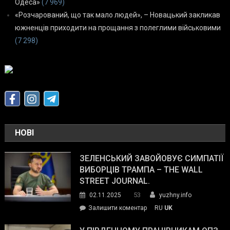
Одеса»
(7 969)
«Розчарований, що так мало людей», – Новацький закликав
южненців приходити на прощання з полеглими військовими
(7 298)
НОВІ
ЗЕЛЕНСЬКИЙ ЗАВОЙОВУЄ СИМПАТІЇ
ВИБОРЦІВ ТРАМПА – THE WALL
STREET JOURNAL.
53
02.11.2025
yuzhny.info
on
Залишити коментар
RU
UK
Зеленський
завойовує