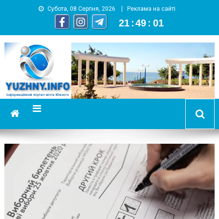
Субота, 08 Серпня, 2026
Реклама на сайті
21
:
49
:
01
YUZHNY.INFO
информационный портал города Южный