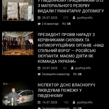
У ПІВДЕННОМУ ПРАЦІВНИКАМ ОПЗ
симпатії
З МАТЕРІАЛЬНОГО РЕЗЕРВУ
виборців
ВИДАЛИ ГУМАНІТАРНУ ДОПОМОГУ
Трампа
272
25.07.2025
yuzhny.info
–
до
2 Коментарі
RU
UK
The
У
Wall
Південному
ПРЕЗИДЕНТ ПРОВІВ НАРАДУ З
Street
працівникам
КЕРІВНИКАМИ СИЛОВИХ ТА
Journal.
ОПЗ
АНТИКОРУПЦІЙНИХ ОРГАНІВ: «НАШ
з
СПІЛЬНИЙ ВОРОГ — РОСІЙСЬКІ
матеріального
ОКУПАНТИ. МАЄМО ДІЯТИ ЯК
резерву
КОМАНДА УКРАЇНИ»
видали
62
23.07.2025
yuzhny.info
гуманітарну
on
Залишити коментар
RU
UK
допомогу
Президент
провів
ІНСПЕКТОР ДСНС ВЛАСНОРУЧ
нараду
ЛІКВІДУВАВ ПОЖЕЖУ У
з
ПІВДЕННОМУ
керівниками
150
16.07.2025
yuzhny.info
силових
on
Залишити коментар
RU
UK