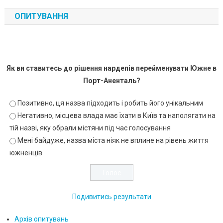
ОПИТУВАННЯ
Як ви ставитесь до рішення нардепів перейменувати Южне в
Порт-Аненталь?
Позитивно, ця назва підходить і робить його унікальним
Негативно, місцева влада має їхати в Київ та наполягати на
тій назві, яку обрали містяни під час голосування
Мені байдуже, назва міста ніяк не вплине на рівень життя
южненців
Подивитись результати
Архів опитувань