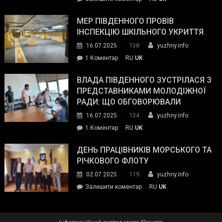
та
Інспектор
антикорупційних
ДСНС
МЕР ПІВДЕННОГО ПРОВІВ
органів:
власноруч
ІНСПЕКЦІЮ ШКІЛЬНОГО УКРИТТЯ
«Наш
ліквідував
спільний
138
16.07.2025
yuzhny.info
пожежу
ворог
до
1 Коментар
RU
UK
у
—
Мер
Південному
російські
Південного
ВЛАДА ПІВДЕННОГО ЗУСТРІЛАСЯ З
окупанти.
провів
ПРЕДСТАВНИКАМИ МОЛОДІЖНОЇ
Маємо
інспекцію
РАДИ: ЩО ОБГОВОРЮВАЛИ
діяти
шкільного
134
16.07.2025
yuzhny.info
як
укриття
команда
до
1 Коментар
RU
UK
України»
Влада
Південного
ДЕНЬ ПРАЦІВНИКІВ МОРСЬКОГО ТА
зустрілася
РІЧКОВОГО ФЛОТУ
з
119
02.07.2025
yuzhny.info
представниками
on
Залишити коментар
RU
UK
молодіжної
День
ради:
працівників
що
морського
обговорювали