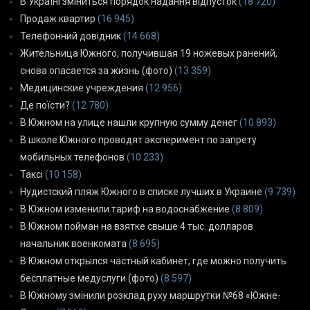
В Україні зміниться порядок надання відпусток
(18 720)
Продаж квартир
(16 945)
Телефонний довідник
(14 668)
Жительница Южного, получившая 19 ножевых ранений,
снова опасается за жизнь (фото)
(13 359)
Медицинские учреждения
(12 956)
Де поїсти?
(12 780)
В Южном на улице нашли крупную сумму денег
(10 893)
В школе Южного проводят эксперимент по запрету
мобильных телефонов
(10 233)
Таксі
(10 158)
Нудистский пляж Южного в списке лучших в Украине
(9 739)
В Южном изменили тариф на водоснабжение
(8 809)
В Южном пойман на взятке свыше 4 тыс. долларов
начальник военкомата
(8 695)
В Южном открылся частный кабинет, где можно получить
бесплатные медуслуги (фото)
(8 597)
В Южному змінили розклад руху маршрутки №68 «Южне-