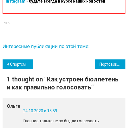
Instagram
- будьте всегда в курсе наших новостей
289
Интересные публикации по этой теме:
Навігація
Спортсменка из Южного завоевала «бронзу» Кубка Украины по борьбе (фото)
Портовики «Южного» приняли участие в легендарной «Велосотке»
записів
1 thought on “
Как устроен бюллетень
и как правильно голосовать
”
Ольга
24.10.2020 о 15:59
Главное только не за быдло голосовать