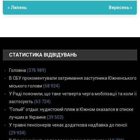
« Липень
Вересень »
СТАТИСТИКА ВІДВІДУВАНЬ
Головна
(376 989)
В СБУ прокоментували затримання заступника Южненського
міського голови
(68 924)
У Раді пояснили, що таке четверта черга мобілізації та коли її
застосують
(63 724)
“Голый” отдых: нудистский пляж в Южном оказался в списке
лучших в Украине
(39 503)
У травні пенсіонерів чекає додаткова надбавка до пенсії
(29 934)