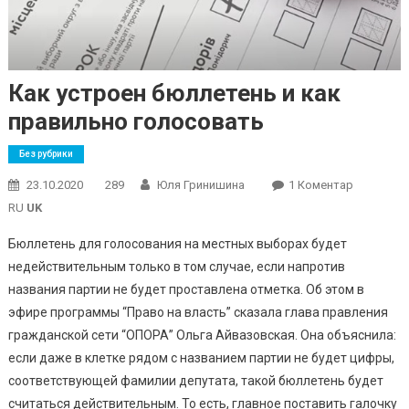
Как устроен бюллетень и как
правильно голосовать
Без рубрики
До
23.10.2020
289
Юля Гринишина
1 Коментар
Как
RU
UK
Устроен
Бюллетень для голосования на местных выборах будет
Бюллетен
недействительным только в том случае, если напротив
И
названия партии не будет проставлена ​​отметка. Об этом в
Как
Правильн
эфире программы “Право на власть” сказала глава правления
Голосова
гражданской сети “ОПОРА” Ольга Айвазовская. Она объяснила:
если даже в клетке рядом с названием партии не будет цифры,
соответствующей фамилии депутата, такой бюллетень будет
считаться действительным. То есть, главное поставить галочку