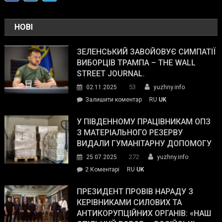
НОВІ
ЗЕЛЕНСЬКИЙ ЗАВОЙОВУЄ СИМПАТІЇ
ВИБОРЦІВ ТРАМПА – THE WALL
STREET JOURNAL.
53
02.11.2025
yuzhny.info
on
Залишити коментар
RU
UK
Зеленський
завойовує
У ПІВДЕННОМУ ПРАЦІВНИКАМ ОПЗ
симпатії
З МАТЕРІАЛЬНОГО РЕЗЕРВУ
виборців
ВИДАЛИ ГУМАНІТАРНУ ДОПОМОГУ
Трампа
272
25.07.2025
yuzhny.info
–
до
2 Коментарі
RU
UK
The
У
Wall
Південному
ПРЕЗИДЕНТ ПРОВІВ НАРАДУ З
Street
працівникам
КЕРІВНИКАМИ СИЛОВИХ ТА
Journal.
ОПЗ
АНТИКОРУПЦІЙНИХ ОРГАНІВ: «НАШ
з