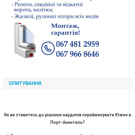
ОПИТУВАННЯ
Як ви ставитесь до рішення нардепів перейменувати Южне в
Порт-Аненталь?