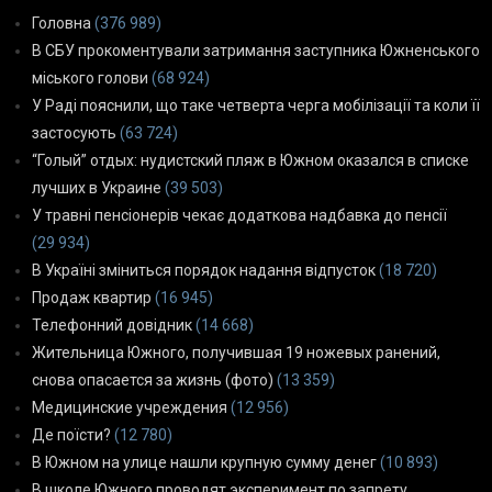
Головна
(376 989)
В СБУ прокоментували затримання заступника Южненського
міського голови
(68 924)
У Раді пояснили, що таке четверта черга мобілізації та коли її
застосують
(63 724)
“Голый” отдых: нудистский пляж в Южном оказался в списке
лучших в Украине
(39 503)
У травні пенсіонерів чекає додаткова надбавка до пенсії
(29 934)
В Україні зміниться порядок надання відпусток
(18 720)
Продаж квартир
(16 945)
Телефонний довідник
(14 668)
Жительница Южного, получившая 19 ножевых ранений,
снова опасается за жизнь (фото)
(13 359)
Медицинские учреждения
(12 956)
Де поїсти?
(12 780)
В Южном на улице нашли крупную сумму денег
(10 893)
В школе Южного проводят эксперимент по запрету