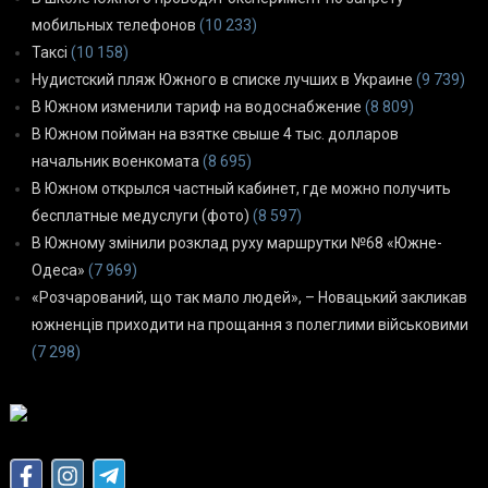
мобильных телефонов
(10 233)
Таксі
(10 158)
Нудистский пляж Южного в списке лучших в Украине
(9 739)
В Южном изменили тариф на водоснабжение
(8 809)
В Южном пойман на взятке свыше 4 тыс. долларов
начальник военкомата
(8 695)
В Южном открылся частный кабинет, где можно получить
бесплатные медуслуги (фото)
(8 597)
В Южному змінили розклад руху маршрутки №68 «Южне-
Одеса»
(7 969)
«Розчарований, що так мало людей», – Новацький закликав
южненців приходити на прощання з полеглими військовими
(7 298)