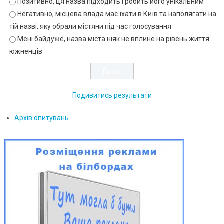
Позитивно, ця назва підходить і робить його унікальним
Негативно, місцева влада має їхати в Київ та наполягати на
тій назві, яку обрали містяни під час голосування
Мені байдуже, назва міста ніяк не вплине на рівень життя
южненців
Подивитись результати
Архів опитувань