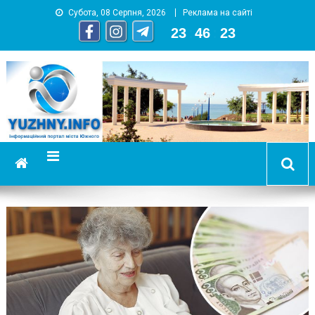
Субота, 08 Серпня, 2026
Реклама на сайті
23
:
46
:
24
YUZHNY.INFO
информационный портал города Южный