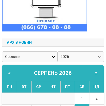
АРХІВ НОВИН
СЕРПЕНЬ 2026
«
»
ПН
ВТ
СР
ЧТ
ПТ
СБ
НД
1
2