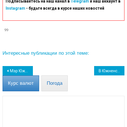
Подписывайтесь на наш канал в
Telegram
и наш аккаунт в
Instagram
- будьте всегда в курсе наших новостей
99
Интересные публикации по этой теме:
Навігація
Мэр Южного рассказал об итогах заседания в Одесской ОВА
В Южненской ОТГ показали, как обустроили палатки для переселенцев (фото, видео)
записів
Курс валют
Погода