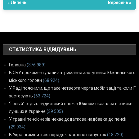
« Липень
Вересень »
СТАТИСТИКА ВІДВІДУВАНЬ
Головна
(376 989)
В СБУ прокоментували затримання заступника Южненського
міського голови
(68 924)
У Раді пояснили, що таке четверта черга мобілізації та коли її
застосують
(63 724)
“Голый” отдых: нудистский пляж в Южном оказался в списке
лучших в Украине
(39 505)
У травні пенсіонерів чекає додаткова надбавка до пенсії
(29 934)
В Україні зміниться порядок надання відпусток
(18 720)