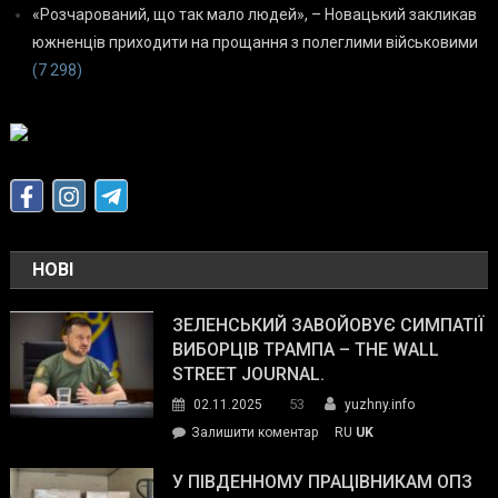
«Розчарований, що так мало людей», – Новацький закликав
южненців приходити на прощання з полеглими військовими
(7 298)
НОВІ
ЗЕЛЕНСЬКИЙ ЗАВОЙОВУЄ СИМПАТІЇ
ВИБОРЦІВ ТРАМПА – THE WALL
STREET JOURNAL.
53
02.11.2025
yuzhny.info
on
Залишити коментар
RU
UK
Зеленський
завойовує
У ПІВДЕННОМУ ПРАЦІВНИКАМ ОПЗ