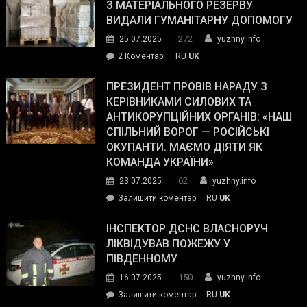
симпатії
З МАТЕРІАЛЬНОГО РЕЗЕРВУ
виборців
ВИДАЛИ ГУМАНІТАРНУ ДОПОМОГУ
Трампа
272
25.07.2025
yuzhny.info
–
до
2 Коментарі
RU
UK
The
У
Wall
Південному
ПРЕЗИДЕНТ ПРОВІВ НАРАДУ З
Street
працівникам
КЕРІВНИКАМИ СИЛОВИХ ТА
Journal.
ОПЗ
АНТИКОРУПЦІЙНИХ ОРГАНІВ: «НАШ
з
СПІЛЬНИЙ ВОРОГ — РОСІЙСЬКІ
матеріального
ОКУПАНТИ. МАЄМО ДІЯТИ ЯК
резерву
КОМАНДА УКРАЇНИ»
видали
62
23.07.2025
yuzhny.info
гуманітарну
on
Залишити коментар
RU
UK
допомогу
Президент
провів
ІНСПЕКТОР ДСНС ВЛАСНОРУЧ
нараду
ЛІКВІДУВАВ ПОЖЕЖУ У
з
ПІВДЕННОМУ
керівниками
150
16.07.2025
yuzhny.info
силових
on
Залишити коментар
RU
UK
та