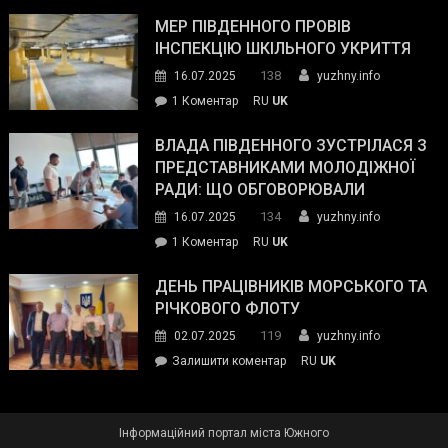
Інспектор
антикорупційних
ДСНС
МЕР ПІВДЕННОГО ПРОВІВ
органів:
власноруч
ІНСПЕКЦІЮ ШКІЛЬНОГО УКРИТТЯ
«Наш
ліквідував
спільний
138
16.07.2025
yuzhny.info
пожежу
ворог
до
1 Коментар
RU
UK
у
—
Мер
Південному
російські
Південного
ВЛАДА ПІВДЕННОГО ЗУСТРІЛАСЯ З
окупанти.
провів
ПРЕДСТАВНИКАМИ МОЛОДІЖНОЇ
Маємо
інспекцію
РАДИ: ЩО ОБГОВОРЮВАЛИ
діяти
шкільного
134
16.07.2025
yuzhny.info
як
укриття
команда
до
1 Коментар
RU
UK
України»
Влада
Південного
ДЕНЬ ПРАЦІВНИКІВ МОРСЬКОГО ТА
зустрілася
РІЧКОВОГО ФЛОТУ
з
119
02.07.2025
yuzhny.info
представниками
on
Залишити коментар
RU
UK
молодіжної
День
ради:
працівників
що
морського
обговорювали
Інформаційний портал міста Южного
та