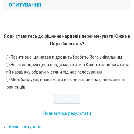
ОПИТУВАННЯ
Як ви ставитесь до рішення нардепів перейменувати Южне в
Порт-Аненталь?
Позитивно, ця назва підходить і робить його унікальним
Негативно, місцева влада має їхати в Київ та наполягати на
тій назві, яку обрали містяни під час голосування
Мені байдуже, назва міста ніяк не вплине на рівень життя
южненців
Подивитись результати
Архів опитувань