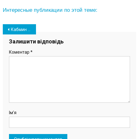
Интересные публикации по этой теме:
Навігація
Кабмин разрешил проводить массовые мероприятия, но с условиями
записів
Залишити відповідь
Коментар
*
Ім'я