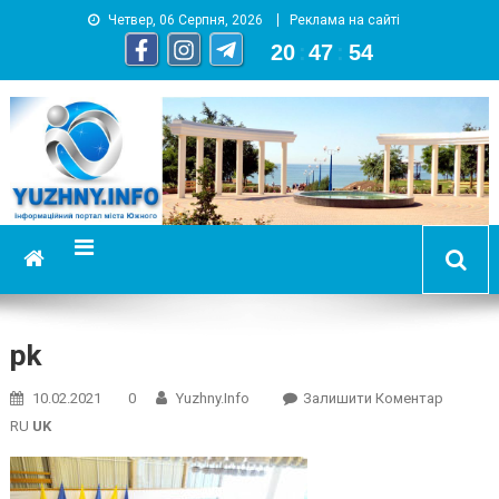
Четвер, 06 Серпня, 2026
Реклама на сайті
20
:
47
:
55
YUZHNY.INFO
информационный портал города Южный
pk
On
10.02.2021
0
Yuzhny.info
Залишити Коментар
Pk
RU
UK