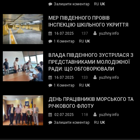
on
Залишити коментар
RU
UK
та
Інспектор
антикорупційних
ДСНС
МЕР ПІВДЕННОГО ПРОВІВ
органів:
власноруч
ІНСПЕКЦІЮ ШКІЛЬНОГО УКРИТТЯ
«Наш
ліквідував
спільний
137
16.07.2025
yuzhny.info
пожежу
ворог
до
1 Коментар
RU
UK
у
—
Мер
Південному
російські
Південного
ВЛАДА ПІВДЕННОГО ЗУСТРІЛАСЯ З
окупанти.
провів
ПРЕДСТАВНИКАМИ МОЛОДІЖНОЇ
Маємо
інспекцію
РАДИ: ЩО ОБГОВОРЮВАЛИ
діяти
шкільного
133
16.07.2025
yuzhny.info
як
укриття
команда
до
1 Коментар
RU
UK
України»
Влада
Південного
ДЕНЬ ПРАЦІВНИКІВ МОРСЬКОГО ТА
зустрілася
РІЧКОВОГО ФЛОТУ
з
118
02.07.2025
yuzhny.info
представниками
on
Залишити коментар
RU
UK
молодіжної
День
ради:
працівників
що