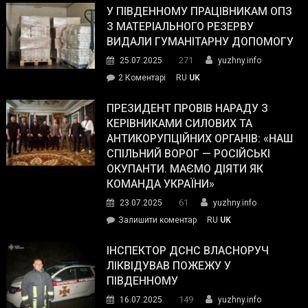
завойовує
У ПІВДЕННОМУ ПРАЦІВНИКАМ ОПЗ
симпатії
З МАТЕРІАЛЬНОГО РЕЗЕРВУ
виборців
ВИДАЛИ ГУМАНІТАРНУ ДОПОМОГУ
Трампа
271
25.07.2025
yuzhny.info
–
до
2 Коментарі
RU
UK
The
У
Wall
Південному
ПРЕЗИДЕНТ ПРОВІВ НАРАДУ З
Street
працівникам
КЕРІВНИКАМИ СИЛОВИХ ТА
Journal.
ОПЗ
АНТИКОРУПЦІЙНИХ ОРГАНІВ: «НАШ
з
СПІЛЬНИЙ ВОРОГ — РОСІЙСЬКІ
матеріального
ОКУПАНТИ. МАЄМО ДІЯТИ ЯК
резерву
КОМАНДА УКРАЇНИ»
видали
61
23.07.2025
yuzhny.info
гуманітарну
on
Залишити коментар
RU
UK
допомогу
Президент
провів
ІНСПЕКТОР ДСНС ВЛАСНОРУЧ
нараду
ЛІКВІДУВАВ ПОЖЕЖУ У
з
ПІВДЕННОМУ
керівниками
149
16.07.2025
yuzhny.info
силових