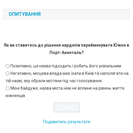
ОПИТУВАННЯ
Як ви ставитесь до рішення нардепів перейменувати Южне в
Порт-Аненталь?
Позитивно, ця назва підходить і робить його унікальним
Негативно, місцева влада має їхати в Київ та наполягати на
тій назві, яку обрали містяни під час голосування
Мені байдуже, назва міста ніяк не вплине на рівень життя
южненців
Подивитись результати