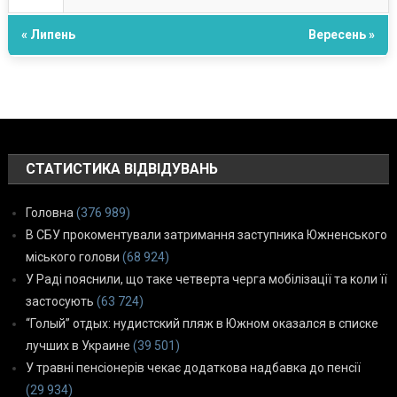
« Липень
Вересень »
СТАТИСТИКА ВІДВІДУВАНЬ
Головна
(376 989)
В СБУ прокоментували затримання заступника Южненського
міського голови
(68 924)
У Раді пояснили, що таке четверта черга мобілізації та коли її
застосують
(63 724)
“Голый” отдых: нудистский пляж в Южном оказался в списке
лучших в Украине
(39 501)
У травні пенсіонерів чекає додаткова надбавка до пенсії
(29 934)