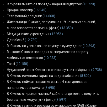
В Україні зміниться порядок надання відпусток
(18 720)
Продаж квартир
(16 945)
Телефонний довідник
(14 668)
Жительница Южного, получившая 19 ножевых ранений,
снова опасается за жизнь (фото)
(13 359)
Медицинские учреждения
(12 956)
Де поїсти?
(12 780)
В Южном на улице нашли крупную сумму денег
(10 893)
В школе Южного проводят эксперимент по запрету
мобильных телефонов
(10 233)
Таксі
(10 158)
Нудистский пляж Южного в списке лучших в Украине
(9 738)
В Южном изменили тариф на водоснабжение
(8 809)
В Южном пойман на взятке свыше 4 тыс. долларов
начальник военкомата
(8 695)
В Южном открылся частный кабинет, где можно получить
бесплатные медуслуги (фото)
(8 597)
В Южному змінили розклад руху маршрутки №68 «Южне-