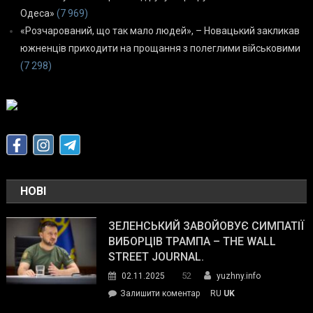
Одеса»
(7 969)
«Розчарований, що так мало людей», – Новацький закликав
южненців приходити на прощання з полеглими військовими
(7 298)
НОВІ
ЗЕЛЕНСЬКИЙ ЗАВОЙОВУЄ СИМПАТІЇ
ВИБОРЦІВ ТРАМПА – THE WALL
STREET JOURNAL.
52
02.11.2025
yuzhny.info
on
Залишити коментар
RU
UK
Зеленський