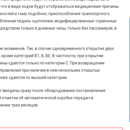
я, что в виде кодов будут отображаться медицинские причины
чностей и тому подобное; приспособления транспортного
обленная педаль сцепления, модифицированные тормозные
редством только в дневные часы, только без пассажиров, в
и экзаменов. Так, в случае одновременного открытия двух
кроме категорий В1, В, ВЕ. В частности, при открытии
мены сдаются только по категории С. При возвращении
правления при наличии в нем нескольких открытых
акже сдаются по высшей категории.
ут введены сразу после обнародования постановления
 отметки об автоматической коробке передач в
чение трех месяцев.