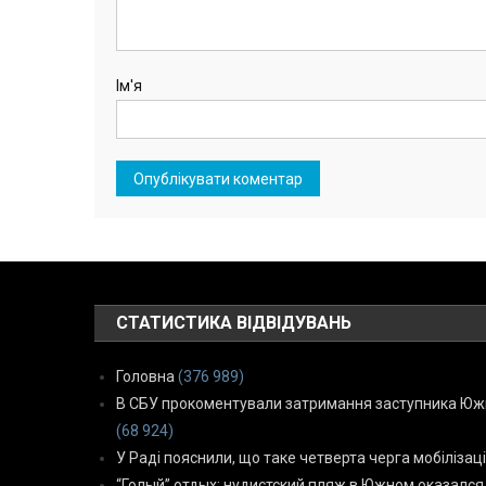
Ім'я
СТАТИСТИКА ВІДВІДУВАНЬ
Головна
(376 989)
В СБУ прокоментували затримання заступника Южн
(68 924)
У Раді пояснили, що таке четверта черга мобілізаці
“Голый” отдых: нудистский пляж в Южном оказался