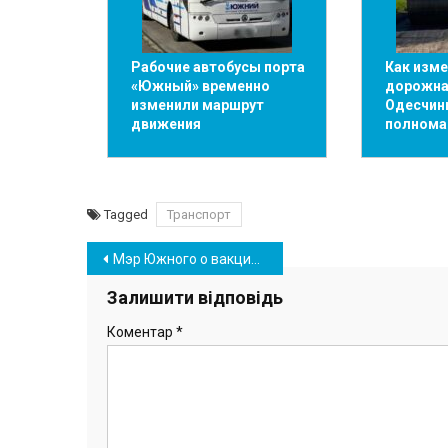
Рабочие автобусы порта
Как изм
«Южный» временно
дорожна
изменили маршрут
Одесчин
движения
полнома
Tagged
Транспорт
Навігація
Мэр Южного о вакцинации педагогов и увеличении случаев COVID-19
записів
Залишити відповідь
Коментар
*