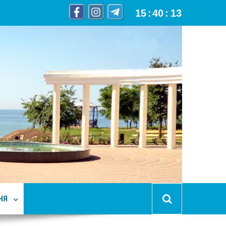
15
:
40
:
14
НЯ