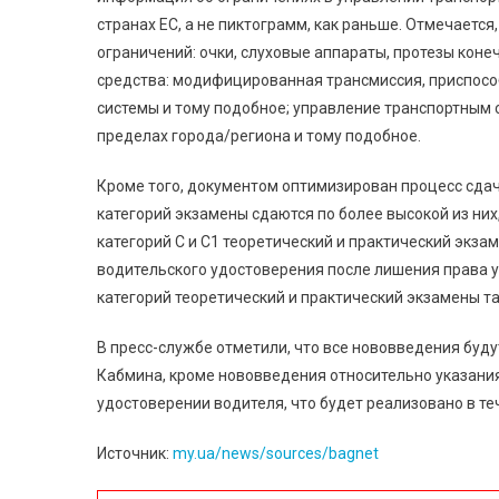
странах ЕС, а не пиктограмм, как раньше. Отмечаетс
ограничений: очки, слуховые аппараты, протезы коне
средства: модифицированная трансмиссия, приспос
системы и тому подобное; управление транспортным с
пределах города/региона и тому подобное.
Кроме того, документом оптимизирован процесс сдач
категорий экзамены сдаются по более высокой из них, 
категорий С и С1 теоретический и практический экза
водительского удостоверения после лишения права у
категорий теоретический и практический экзамены т
В пресс-службе отметили, что все нововведения буд
Кабмина, кроме нововведения относительно указания
удостоверении водителя, что будет реализовано в те
Источник:
my.ua/news/sources/bagnet