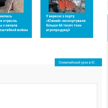
енилась
У вересні з порту
я отрасль
«Южний» експортували
ы с начала
більше 66 тисяч тонн
сштабной войны
агропродукції
Олимпийский урок в Южном посетили звездные гости Жан Беленюк и Николай Мильчев (фото, видео)