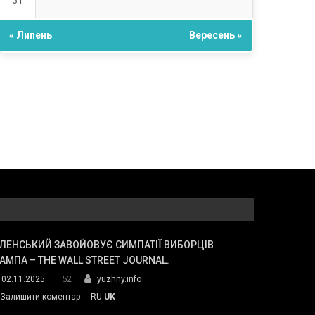
31
« Липень
Вересень »
ЛЕНСЬКИЙ ЗАВОЙОВУЄ СИМПАТІЇ ВИБОРЦІВ
АМПА – THE WALL STREET JOURNAL.
52
02.11.2025
yuzhny.info
on
Залишити коментар
RU
UK
Зеленський