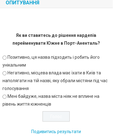
ОПИТУВАННЯ
Як ви ставитесь до рішення нардепів
перейменувати Южне в Порт-Аненталь?
Позитивно, ця назва підходить і робить його
унікальним
Негативно, місцева влада має їхати в Київ та
наполягати на тій назві, яку обрали містяни під час
голосування
Мені байдуже, назва міста ніяк не вплине на
рівень життя южненців
Подивитись результати