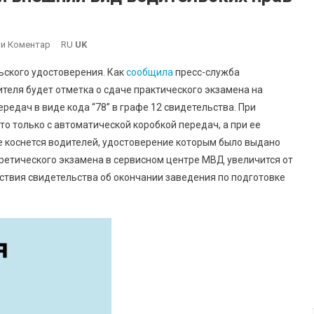
On
и Коментар
RU
UK
Изменится
ьского удостоверения. Как
сообщила
пресс-служба
Порядок
теля будет отметка о сдаче практического экзамена на
Выдачи
редач в виде кода “78” в графе 12 свидетельства. При
И
то только с автоматической коробкой передач, а при ее
Внешний
Вид
не коснется водителей, удостоверение которым было выдано
Водительских
оретического экзамена в сервисном центре МВД увеличится от
Прав
ействия свидетельства об окончании заведения по подготовке