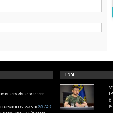
НОВІ
ЗЕ
ТР
енського міського голови
ї та коли її застосують
(63 724)
 в списке лучших в Украине