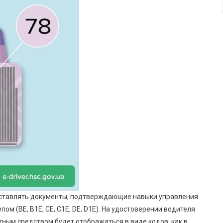
оставлять документы, подтверждающие навыки управления
ом (ВЕ, В1Е, СЕ, С1Е, DE, D1E). На удостоверении водителя
ным средством будет отображаться в виде кодов, как в