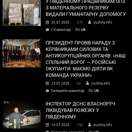
завойовує
У ПІВДЕННОМУ ПРАЦІВНИКАМ ОПЗ
симпатії
З МАТЕРІАЛЬНОГО РЕЗЕРВУ
виборців
ВИДАЛИ ГУМАНІТАРНУ ДОПОМОГУ
Трампа
272
25.07.2025
yuzhny.info
–
до
2 Коментарі
RU
UK
The
У
Wall
Південному
ПРЕЗИДЕНТ ПРОВІВ НАРАДУ З
Street
працівникам
КЕРІВНИКАМИ СИЛОВИХ ТА
Journal.
ОПЗ
АНТИКОРУПЦІЙНИХ ОРГАНІВ: «НАШ
з
СПІЛЬНИЙ ВОРОГ — РОСІЙСЬКІ
матеріального
ОКУПАНТИ. МАЄМО ДІЯТИ ЯК
резерву
КОМАНДА УКРАЇНИ»
видали
62
23.07.2025
yuzhny.info
гуманітарну
on
Залишити коментар
RU
UK
допомогу
Президент
провів
ІНСПЕКТОР ДСНС ВЛАСНОРУЧ
нараду
ЛІКВІДУВАВ ПОЖЕЖУ У
з
ПІВДЕННОМУ
керівниками
150
16.07.2025
yuzhny.info
силових
on