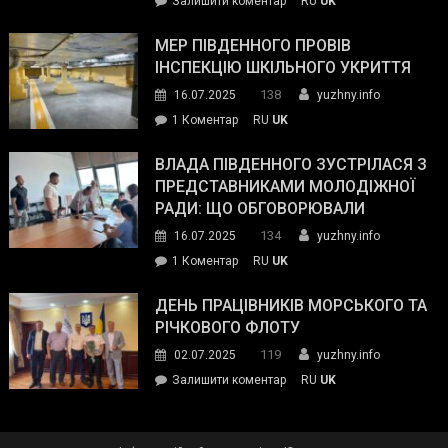
Залишити коментар
RU
UK
та
Інспектор
антикорупційних
ДСНС
МЕР ПІВДЕННОГО ПРОВІВ
органів:
власноруч
ІНСПЕКЦІЮ ШКІЛЬНОГО УКРИТТЯ
«Наш
ліквідував
спільний
138
16.07.2025
yuzhny.info
пожежу
ворог
до
1 Коментар
RU
UK
у
—
Мер
Південному
російські
Південного
ВЛАДА ПІВДЕННОГО ЗУСТРІЛАСЯ З
окупанти.
провів
ПРЕДСТАВНИКАМИ МОЛОДІЖНОЇ
Маємо
інспекцію
РАДИ: ЩО ОБГОВОРЮВАЛИ
діяти
шкільного
134
16.07.2025
yuzhny.info
як
укриття
команда
до
1 Коментар
RU
UK
України»
Влада
Південного
ДЕНЬ ПРАЦІВНИКІВ МОРСЬКОГО ТА
зустрілася
РІЧКОВОГО ФЛОТУ
з
119
02.07.2025
yuzhny.info
представниками
on
Залишити коментар
RU
UK
молодіжної
День
ради:
працівників
що
морського