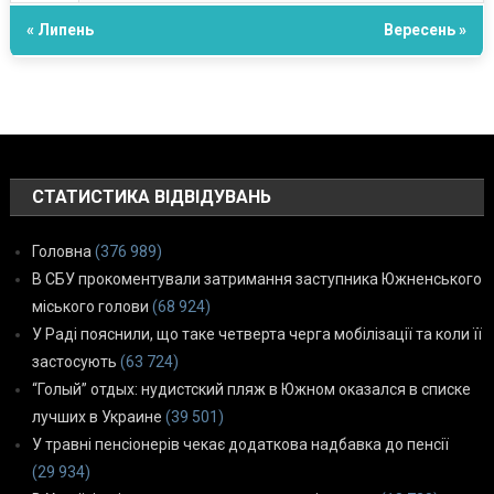
« Липень
Вересень »
СТАТИСТИКА ВІДВІДУВАНЬ
Головна
(376 989)
В СБУ прокоментували затримання заступника Южненського
міського голови
(68 924)
У Раді пояснили, що таке четверта черга мобілізації та коли її
застосують
(63 724)
“Голый” отдых: нудистский пляж в Южном оказался в списке
лучших в Украине
(39 501)
У травні пенсіонерів чекає додаткова надбавка до пенсії
(29 934)