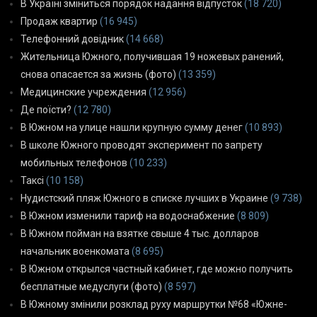
В Україні зміниться порядок надання відпусток
(18 720)
Продаж квартир
(16 945)
Телефонний довідник
(14 668)
Жительница Южного, получившая 19 ножевых ранений,
снова опасается за жизнь (фото)
(13 359)
Медицинские учреждения
(12 956)
Де поїсти?
(12 780)
В Южном на улице нашли крупную сумму денег
(10 893)
В школе Южного проводят эксперимент по запрету
мобильных телефонов
(10 233)
Таксі
(10 158)
Нудистский пляж Южного в списке лучших в Украине
(9 738)
В Южном изменили тариф на водоснабжение
(8 809)
В Южном пойман на взятке свыше 4 тыс. долларов
начальник военкомата
(8 695)
В Южном открылся частный кабинет, где можно получить
бесплатные медуслуги (фото)
(8 597)
В Южному змінили розклад руху маршрутки №68 «Южне-