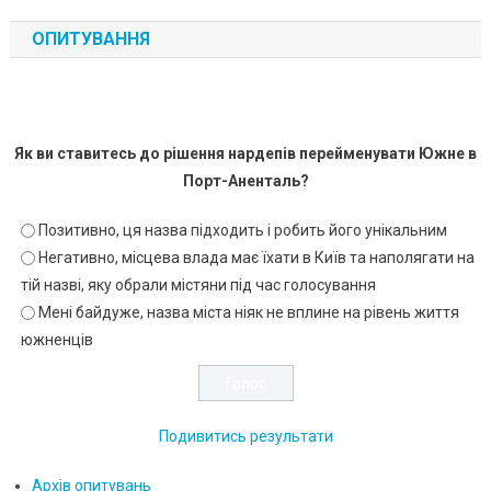
ОПИТУВАННЯ
Як ви ставитесь до рішення нардепів перейменувати Южне в
Порт-Аненталь?
Позитивно, ця назва підходить і робить його унікальним
Негативно, місцева влада має їхати в Київ та наполягати на
тій назві, яку обрали містяни під час голосування
Мені байдуже, назва міста ніяк не вплине на рівень життя
южненців
Подивитись результати
Архів опитувань