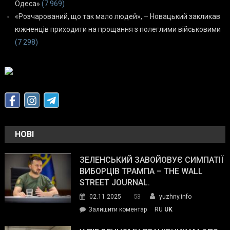
Одеса»
(7 969)
«Розчарований, що так мало людей», – Новацький закликав
южненців приходити на прощання з полеглими військовими
(7 298)
НОВІ
ЗЕЛЕНСЬКИЙ ЗАВОЙОВУЄ СИМПАТІЇ
ВИБОРЦІВ ТРАМПА – THE WALL
STREET JOURNAL.
53
02.11.2025
yuzhny.info
on
Залишити коментар
RU
UK
Зеленський