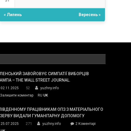
31
« Липень
Вересень »
ЛЕНСЬКИЙ ЗАВОЙОВУЄ СИМПАТІЇ ВИБОРЦІВ
АМПА – THE WALL STREET JOURNAL.
52
02.11.2025
yuzhny.info
on
Залишити коментар
RU
UK
Зеленський
завойовує
ПІВДЕННОМУ ПРАЦІВНИКАМ ОПЗ З МАТЕРІАЛЬНОГО
симпатії
ЕЗЕРВУ ВИДАЛИ ГУМАНІТАРНУ ДОПОМОГУ
виборців
271
до
25.07.2025
yuzhny.info
2 Коментарі
Трампа
У