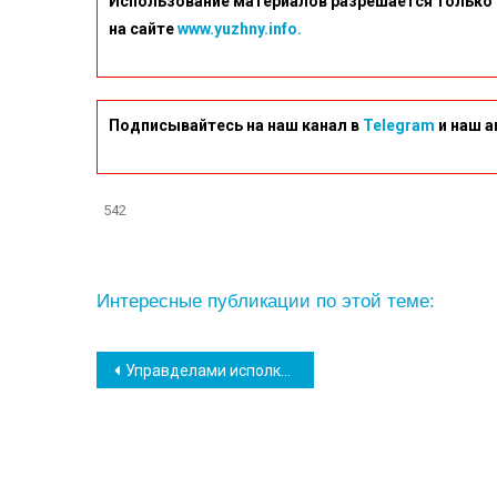
Использование материалов разрешается только 
на сайте
www.yuzhny.info.
Подписывайтесь на наш канал в
Telegram
и наш а
542
Интересные публикации по этой теме:
Навігація
Управделами исполкома рассказала о системе оповещения в Южном
записів