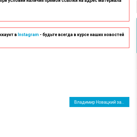
при условии наличия прямой ссылки на адрес материала
ккаунт в
Instagram
- будьте всегда в курсе наших новостей
Владимир Новацкий записал вечернее обращение к населению Южненской ОТГ