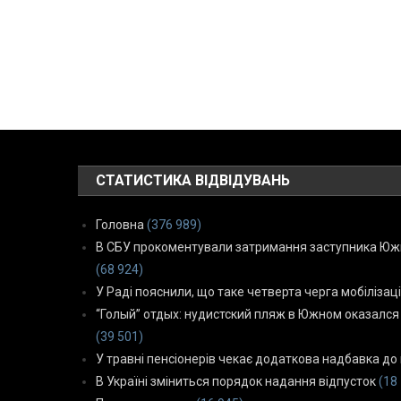
СТАТИСТИКА ВІДВІДУВАНЬ
Головна
(376 989)
В СБУ прокоментували затримання заступника Южн
(68 924)
У Раді пояснили, що таке четверта черга мобілізаці
“Голый” отдых: нудистский пляж в Южном оказался
(39 501)
У травні пенсіонерів чекає додаткова надбавка до 
В Україні зміниться порядок надання відпусток
(18