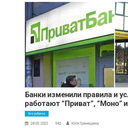
Банки изменили правила и ус
работают “Приват”, “Моно” 
Без рубрики
28.02.2022
542
Юля Гринишина