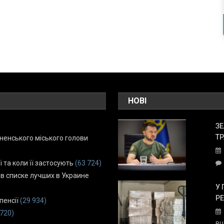
НОВІ
ЗЕ
ТР
енського міського голови
ї та коли її застосують
(63 724)
 в списке лучших в Украине
У 
Р
пенсії
(29 934)
 720)