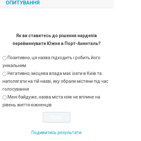
ОПИТУВАННЯ
Як ви ставитесь до рішення нардепів
перейменувати Южне в Порт-Аненталь?
Позитивно, ця назва підходить і робить його
унікальним
Негативно, місцева влада має їхати в Київ та
наполягати на тій назві, яку обрали містяни під час
голосування
Мені байдуже, назва міста ніяк не вплине на
рівень життя южненців
Подивитись результати