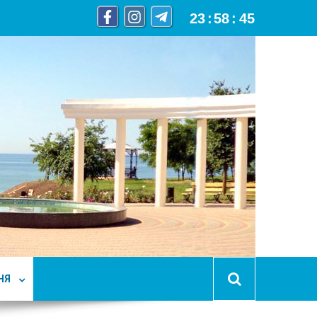
23
:
58
:
46
НЯ