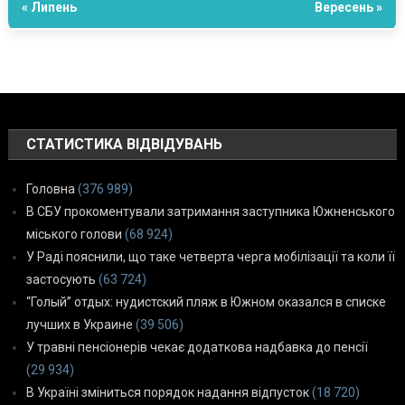
« Липень
Вересень »
СТАТИСТИКА ВІДВІДУВАНЬ
Головна
(376 989)
В СБУ прокоментували затримання заступника Южненського
міського голови
(68 924)
У Раді пояснили, що таке четверта черга мобілізації та коли її
застосують
(63 724)
“Голый” отдых: нудистский пляж в Южном оказался в списке
лучших в Украине
(39 506)
У травні пенсіонерів чекає додаткова надбавка до пенсії
(29 934)
В Україні зміниться порядок надання відпусток
(18 720)