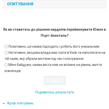
ОПИТУВАННЯ
Як ви ставитесь до рішення нардепів перейменувати Южне в
Порт-Аненталь?
Позитивно, ця назва підходить і робить його унікальним
Негативно, місцева влада має їхати в Київ та наполягати на
тій назві, яку обрали містяни під час голосування
Мені байдуже, назва міста ніяк не вплине на рівень життя
южненців
Подивитись результати
Архів опитувань