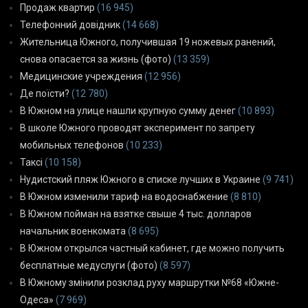
Продаж квартир
(16 945)
Телефонний довідник
(14 668)
Жительница Южного, получившая 19 ножевых ранений,
снова опасается за жизнь (фото)
(13 359)
Медицинские учреждения
(12 956)
Де поїсти?
(12 780)
В Южном на улице нашли крупную сумму денег
(10 893)
В школе Южного проводят эксперимент по запрету
мобильных телефонов
(10 233)
Таксі
(10 158)
Нудистский пляж Южного в списке лучших в Украине
(9 741)
В Южном изменили тариф на водоснабжение
(8 810)
В Южном пойман на взятке свыше 4 тыс. долларов
начальник военкомата
(8 695)
В Южном открылся частный кабинет, где можно получить
бесплатные медуслуги (фото)
(8 597)
В Южному змінили розклад руху маршрутки №68 «Южне-
Одеса»
(7 969)