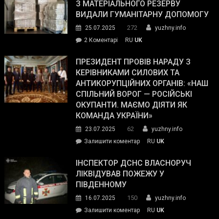
симпатії
З МАТЕРІАЛЬНОГО РЕЗЕРВУ
виборців
ВИДАЛИ ГУМАНІТАРНУ ДОПОМОГУ
Трампа
272
25.07.2025
yuzhny.info
–
до
2 Коментарі
RU
UK
The
У
Wall
Південному
ПРЕЗИДЕНТ ПРОВІВ НАРАДУ З
Street
працівникам
КЕРІВНИКАМИ СИЛОВИХ ТА
Journal.
ОПЗ
АНТИКОРУПЦІЙНИХ ОРГАНІВ: «НАШ
з
СПІЛЬНИЙ ВОРОГ — РОСІЙСЬКІ
матеріального
ОКУПАНТИ. МАЄМО ДІЯТИ ЯК
резерву
КОМАНДА УКРАЇНИ»
видали
62
23.07.2025
yuzhny.info
гуманітарну
on
Залишити коментар
RU
UK
допомогу
Президент
провів
ІНСПЕКТОР ДСНС ВЛАСНОРУЧ
нараду
ЛІКВІДУВАВ ПОЖЕЖУ У
з
ПІВДЕННОМУ
керівниками
150
16.07.2025
yuzhny.info
силових
on
Залишити коментар
RU
UK
та