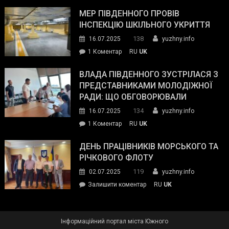
Інспектор
антикорупційних
ДСНС
МЕР ПІВДЕННОГО ПРОВІВ
органів:
власноруч
ІНСПЕКЦІЮ ШКІЛЬНОГО УКРИТТЯ
«Наш
ліквідував
спільний
138
16.07.2025
yuzhny.info
пожежу
ворог
до
1 Коментар
RU
UK
у
—
Мер
Південному
російські
Південного
ВЛАДА ПІВДЕННОГО ЗУСТРІЛАСЯ З
окупанти.
провів
ПРЕДСТАВНИКАМИ МОЛОДІЖНОЇ
Маємо
інспекцію
РАДИ: ЩО ОБГОВОРЮВАЛИ
діяти
шкільного
134
16.07.2025
yuzhny.info
як
укриття
команда
до
1 Коментар
RU
UK
України»
Влада
Південного
ДЕНЬ ПРАЦІВНИКІВ МОРСЬКОГО ТА
зустрілася
РІЧКОВОГО ФЛОТУ
з
119
02.07.2025
yuzhny.info
представниками
on
Залишити коментар
RU
UK
молодіжної
День
ради:
працівників
що
морського
обговорювали
Інформаційний портал міста Южного
та