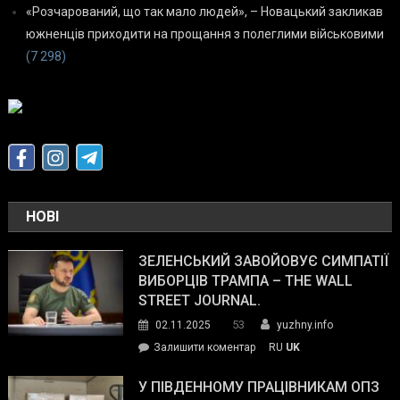
«Розчарований, що так мало людей», – Новацький закликав
южненців приходити на прощання з полеглими військовими
(7 298)
НОВІ
ЗЕЛЕНСЬКИЙ ЗАВОЙОВУЄ СИМПАТІЇ
ВИБОРЦІВ ТРАМПА – THE WALL
STREET JOURNAL.
53
02.11.2025
yuzhny.info
on
Залишити коментар
RU
UK
Зеленський
завойовує
У ПІВДЕННОМУ ПРАЦІВНИКАМ ОПЗ