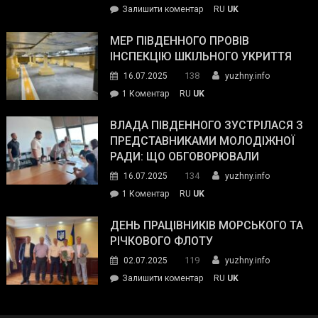
on
Залишити коментар
RU
UK
та
Інспектор
антикорупційних
ДСНС
МЕР ПІВДЕННОГО ПРОВІВ
органів:
власноруч
ІНСПЕКЦІЮ ШКІЛЬНОГО УКРИТТЯ
«Наш
ліквідував
спільний
138
16.07.2025
yuzhny.info
пожежу
ворог
до
1 Коментар
RU
UK
у
—
Мер
Південному
російські
Південного
ВЛАДА ПІВДЕННОГО ЗУСТРІЛАСЯ З
окупанти.
провів
ПРЕДСТАВНИКАМИ МОЛОДІЖНОЇ
Маємо
інспекцію
РАДИ: ЩО ОБГОВОРЮВАЛИ
діяти
шкільного
134
16.07.2025
yuzhny.info
як
укриття
команда
до
1 Коментар
RU
UK
України»
Влада
Південного
ДЕНЬ ПРАЦІВНИКІВ МОРСЬКОГО ТА
зустрілася
РІЧКОВОГО ФЛОТУ
з
119
02.07.2025
yuzhny.info
представниками
on
Залишити коментар
RU
UK
молодіжної
День
ради:
працівників
що