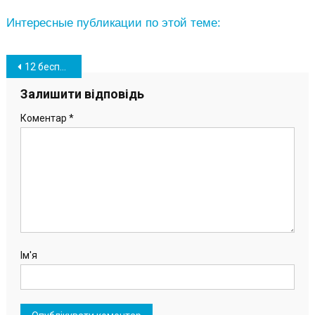
Интересные публикации по этой теме:
Навігація
12 бесплатных услуг “Укрзалізниці”, о которых не знают пассажиры
записів
Залишити відповідь
Коментар
*
Ім'я