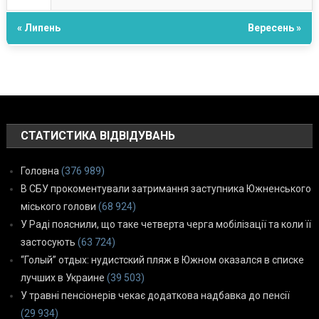
« Липень
Вересень »
СТАТИСТИКА ВІДВІДУВАНЬ
Головна
(376 989)
В СБУ прокоментували затримання заступника Южненського
міського голови
(68 924)
У Раді пояснили, що таке четверта черга мобілізації та коли її
застосують
(63 724)
“Голый” отдых: нудистский пляж в Южном оказался в списке
лучших в Украине
(39 503)
У травні пенсіонерів чекає додаткова надбавка до пенсії
(29 934)