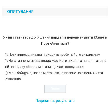
ОПИТУВАННЯ
Як ви ставитесь до рішення нардепів перейменувати Южне в
Порт-Аненталь?
Позитивно, ця назва підходить і робить його унікальним
Негативно, місцева влада має їхати в Київ та наполягати на
тій назві, яку обрали містяни під час голосування
Мені байдуже, назва міста ніяк не вплине на рівень життя
южненців
Подивитись результати