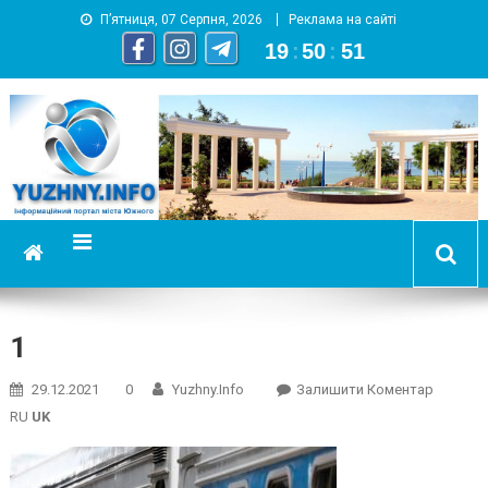
П’ятниця, 07 Серпня, 2026
Реклама на сайті
19
:
50
:
52
YUZHNY.INFO
информационный портал города Южный
1
On
29.12.2021
0
Yuzhny.info
Залишити Коментар
1
RU
UK