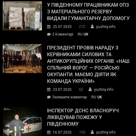
завойовує
У ПІВДЕННОМУ ПРАЦІВНИКАМ ОПЗ
симпатії
З МАТЕРІАЛЬНОГО РЕЗЕРВУ
виборців
ВИДАЛИ ГУМАНІТАРНУ ДОПОМОГУ
Трампа
272
25.07.2025
yuzhny.info
–
до
2 Коментарі
RU
UK
The
У
Wall
Південному
ПРЕЗИДЕНТ ПРОВІВ НАРАДУ З
Street
працівникам
КЕРІВНИКАМИ СИЛОВИХ ТА
Journal.
ОПЗ
АНТИКОРУПЦІЙНИХ ОРГАНІВ: «НАШ
з
СПІЛЬНИЙ ВОРОГ — РОСІЙСЬКІ
матеріального
ОКУПАНТИ. МАЄМО ДІЯТИ ЯК
резерву
КОМАНДА УКРАЇНИ»
видали
62
23.07.2025
yuzhny.info
гуманітарну
on
Залишити коментар
RU
UK
допомогу
Президент
провів
ІНСПЕКТОР ДСНС ВЛАСНОРУЧ
нараду
ЛІКВІДУВАВ ПОЖЕЖУ У
з
ПІВДЕННОМУ
керівниками
150
16.07.2025
yuzhny.info
силових