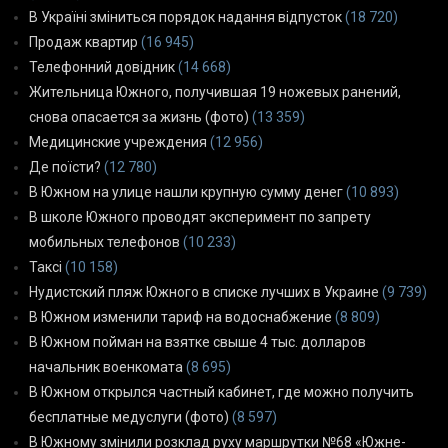
В Україні зміниться порядок надання відпусток
(18 720)
Продаж квартир
(16 945)
Телефонний довідник
(14 668)
Жительница Южного, получившая 19 ножевых ранений,
снова опасается за жизнь (фото)
(13 359)
Медицинские учреждения
(12 956)
Де поїсти?
(12 780)
В Южном на улице нашли крупную сумму денег
(10 893)
В школе Южного проводят эксперимент по запрету
мобильных телефонов
(10 233)
Таксі
(10 158)
Нудистский пляж Южного в списке лучших в Украине
(9 739)
В Южном изменили тариф на водоснабжение
(8 809)
В Южном пойман на взятке свыше 4 тыс. долларов
начальник военкомата
(8 695)
В Южном открылся частный кабинет, где можно получить
бесплатные медуслуги (фото)
(8 597)
В Южному змінили розклад руху маршрутки №68 «Южне-