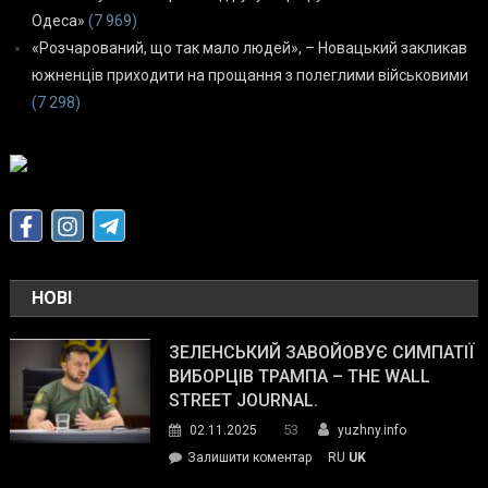
Одеса»
(7 969)
«Розчарований, що так мало людей», – Новацький закликав
южненців приходити на прощання з полеглими військовими
(7 298)
НОВІ
ЗЕЛЕНСЬКИЙ ЗАВОЙОВУЄ СИМПАТІЇ
ВИБОРЦІВ ТРАМПА – THE WALL
STREET JOURNAL.
53
02.11.2025
yuzhny.info
on
Залишити коментар
RU
UK
Зеленський