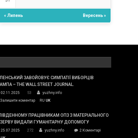
31
« Липень
Вересень »
ЛЕНСЬКИЙ ЗАВОЙОВУЄ СИМПАТІЇ ВИБОРЦІВ
АМПА – THE WALL STREET JOURNAL.
53
02.11.2025
yuzhny.info
on
Залишити коментар
RU
UK
Зеленський
завойовує
ПІВДЕННОМУ ПРАЦІВНИКАМ ОПЗ З МАТЕРІАЛЬНОГО
симпатії
ЕЗЕРВУ ВИДАЛИ ГУМАНІТАРНУ ДОПОМОГУ
виборців
272
до
25.07.2025
yuzhny.info
2 Коментарі
Трампа
У