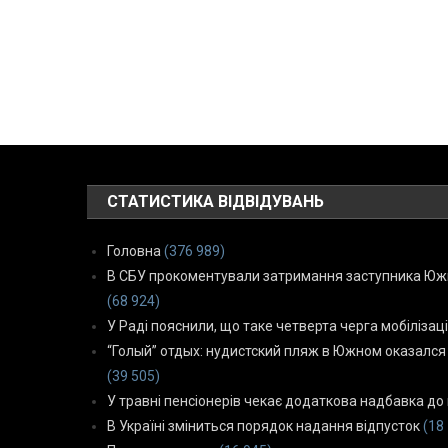
СТАТИСТИКА ВІДВІДУВАНЬ
Головна
(376 989)
В СБУ прокоментували затримання заступника Южн
(68 924)
У Раді пояснили, що таке четверта черга мобілізаці
“Голый” отдых: нудистский пляж в Южном оказался
(39 505)
У травні пенсіонерів чекає додаткова надбавка до 
В Україні зміниться порядок надання відпусток
(18