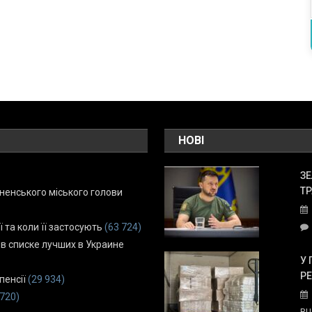
НОВІ
ЗЕ
ТР
енського міського голови
ї та коли її застосують
(63 724)
 в списке лучших в Украине
У 
Р
пенсії
(29 934)
 720)