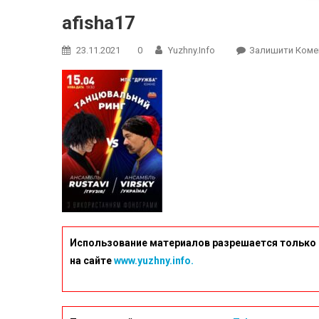
afisha17
23.11.2021
0
Yuzhny.info
Залишити Коме
Использование материалов разрешается только 
на сайте
www.yuzhny.info.