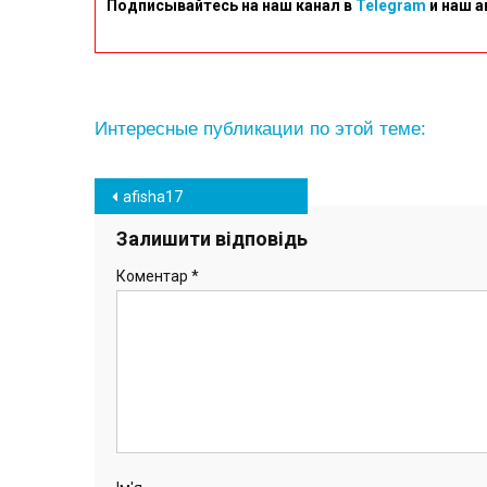
Подписывайтесь на наш канал в
Telegram
и наш а
Интересные публикации по этой теме:
Навігація
afisha17
записів
Залишити відповідь
Коментар
*