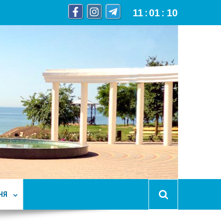
11
:
01
:
11
НЯ