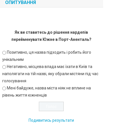
ОПИТУВАННЯ
Як ви ставитесь до рішення нардепів
перейменувати Южне в Порт-Аненталь?
Позитивно, ця назва підходить і робить його
унікальним
Негативно, місцева влада має їхати в Київ та
наполягати на тій назві, яку обрали містяни під час
голосування
Мені байдуже, назва міста ніяк не вплине на
рівень життя южненців
Подивитись результати