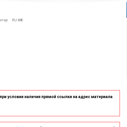
On
нтар
RU
UK
Afisha17
при условии наличия прямой ссылки на адрес материала