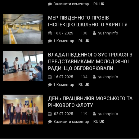
on
Залишити коментар
RU
UK
та
Інспектор
антикорупційних
ДСНС
МЕР ПІВДЕННОГО ПРОВІВ
органів:
власноруч
ІНСПЕКЦІЮ ШКІЛЬНОГО УКРИТТЯ
«Наш
ліквідував
спільний
138
16.07.2025
yuzhny.info
пожежу
ворог
до
1 Коментар
RU
UK
у
—
Мер
Південному
російські
Південного
ВЛАДА ПІВДЕННОГО ЗУСТРІЛАСЯ З
окупанти.
провів
ПРЕДСТАВНИКАМИ МОЛОДІЖНОЇ
Маємо
інспекцію
РАДИ: ЩО ОБГОВОРЮВАЛИ
діяти
шкільного
134
16.07.2025
yuzhny.info
як
укриття
команда
до
1 Коментар
RU
UK
України»
Влада
Південного
ДЕНЬ ПРАЦІВНИКІВ МОРСЬКОГО ТА
зустрілася
РІЧКОВОГО ФЛОТУ
з
119
02.07.2025
yuzhny.info
представниками
on
Залишити коментар
RU
UK
молодіжної
День
ради:
працівників
що