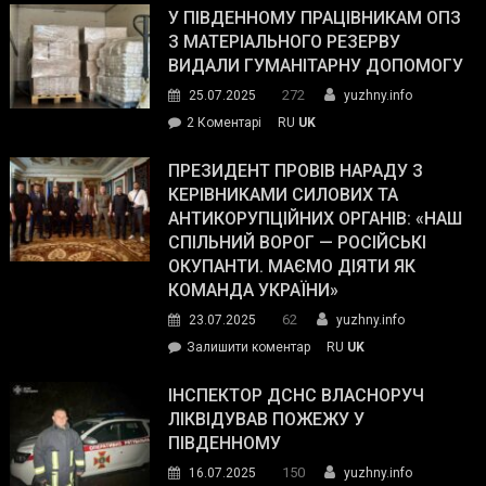
завойовує
У ПІВДЕННОМУ ПРАЦІВНИКАМ ОПЗ
симпатії
З МАТЕРІАЛЬНОГО РЕЗЕРВУ
виборців
ВИДАЛИ ГУМАНІТАРНУ ДОПОМОГУ
Трампа
272
25.07.2025
yuzhny.info
–
до
2 Коментарі
RU
UK
The
У
Wall
Південному
ПРЕЗИДЕНТ ПРОВІВ НАРАДУ З
Street
працівникам
КЕРІВНИКАМИ СИЛОВИХ ТА
Journal.
ОПЗ
АНТИКОРУПЦІЙНИХ ОРГАНІВ: «НАШ
з
СПІЛЬНИЙ ВОРОГ — РОСІЙСЬКІ
матеріального
ОКУПАНТИ. МАЄМО ДІЯТИ ЯК
резерву
КОМАНДА УКРАЇНИ»
видали
62
23.07.2025
yuzhny.info
гуманітарну
on
Залишити коментар
RU
UK
допомогу
Президент
провів
ІНСПЕКТОР ДСНС ВЛАСНОРУЧ
нараду
ЛІКВІДУВАВ ПОЖЕЖУ У
з
ПІВДЕННОМУ
керівниками
150
16.07.2025
yuzhny.info
силових