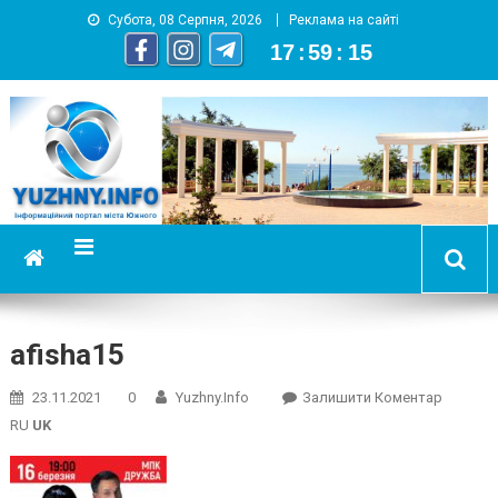
Субота, 08 Серпня, 2026
Реклама на сайті
17
:
59
:
16
YUZHNY.INFO
информационный портал города Южный
afisha15
On
23.11.2021
0
Yuzhny.info
Залишити Коментар
Afisha15
RU
UK