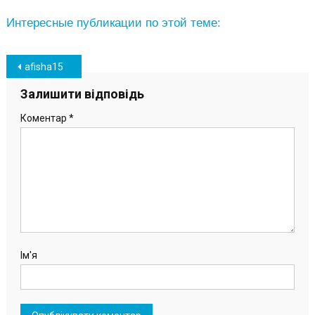
Интересные публикации по этой теме:
Навігація
afisha15
записів
Залишити відповідь
Коментар
*
Ім'я