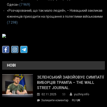
Одеса»
(7 969)
«Розчарований, що так мало людей», – Новацький закликав
южненців приходити на прощання з полеглими військовими
(7 298)
НОВІ
ЗЕЛЕНСЬКИЙ ЗАВОЙОВУЄ СИМПАТІЇ
ВИБОРЦІВ ТРАМПА – THE WALL
STREET JOURNAL.
53
02.11.2025
yuzhny.info
on
Залишити коментар
RU
UK
Зеленський