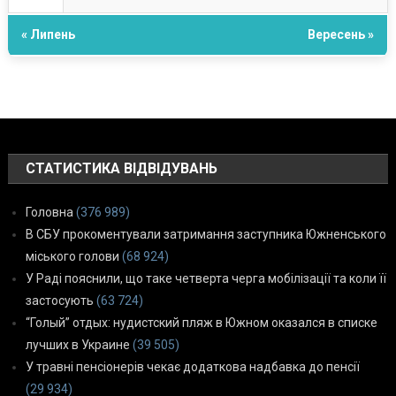
« Липень
Вересень »
СТАТИСТИКА ВІДВІДУВАНЬ
Головна
(376 989)
В СБУ прокоментували затримання заступника Южненського
міського голови
(68 924)
У Раді пояснили, що таке четверта черга мобілізації та коли її
застосують
(63 724)
“Голый” отдых: нудистский пляж в Южном оказался в списке
лучших в Украине
(39 505)
У травні пенсіонерів чекає додаткова надбавка до пенсії
(29 934)