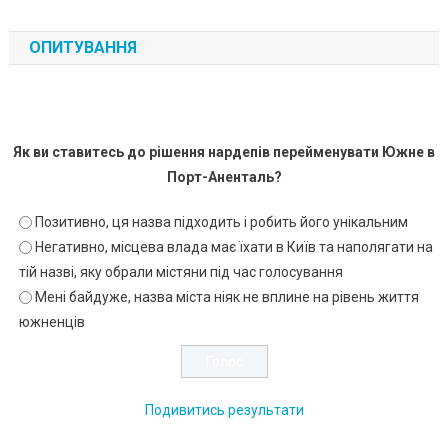
ОПИТУВАННЯ
Як ви ставитесь до рішення нардепів перейменувати Южне в
Порт-Аненталь?
Позитивно, ця назва підходить і робить його унікальним
Негативно, місцева влада має їхати в Київ та наполягати на
тій назві, яку обрали містяни під час голосування
Мені байдуже, назва міста ніяк не вплине на рівень життя
южненців
Подивитись результати