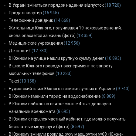
В Україні зміниться порядок надання відпусток
(18 720)
Продаж квартир
(16 945)
Телефонний довідник
(14 668)
Жительница Южного, получившая 19 ножевых ранений,
снова опасается за жизнь (фото)
(13 359)
Медицинские учреждения
(12 956)
Де поїсти?
(12 780)
В Южном на улице нашли крупную сумму денег
(10 893)
В школе Южного проводят эксперимент по запрету
мобильных телефонов
(10 233)
Таксі
(10 158)
Нудистский пляж Южного в списке лучших в Украине
(9 740)
В Южном изменили тариф на водоснабжение
(8 809)
В Южном пойман на взятке свыше 4 тыс. долларов
начальник военкомата
(8 695)
В Южном открылся частный кабинет, где можно получить
бесплатные медуслуги (фото)
(8 597)
В Южному змінили розклад руху маршрутки №68 «Южне-