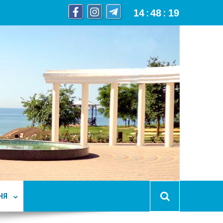
14
:
48
:
20
НЯ