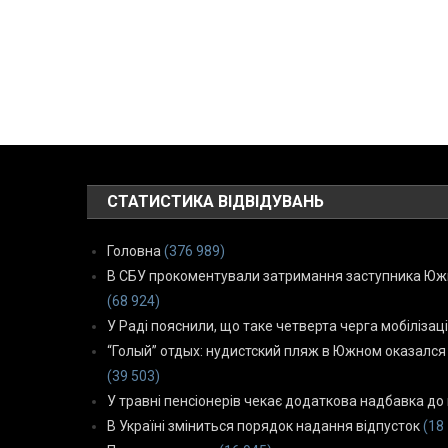
СТАТИСТИКА ВІДВІДУВАНЬ
Головна
(376 989)
В СБУ прокоментували затримання заступника Южн
(68 924)
У Раді пояснили, що таке четверта черга мобілізаці
“Голый” отдых: нудистский пляж в Южном оказался
(39 503)
У травні пенсіонерів чекає додаткова надбавка до 
В Україні зміниться порядок надання відпусток
(18