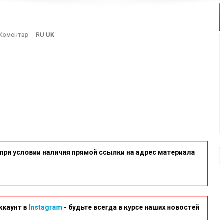
On
Коментар
RU
UK
KSR_7616
при условии наличия прямой ссылки на адрес материала
ккаунт в
Instagram
- будьте всегда в курсе наших новостей