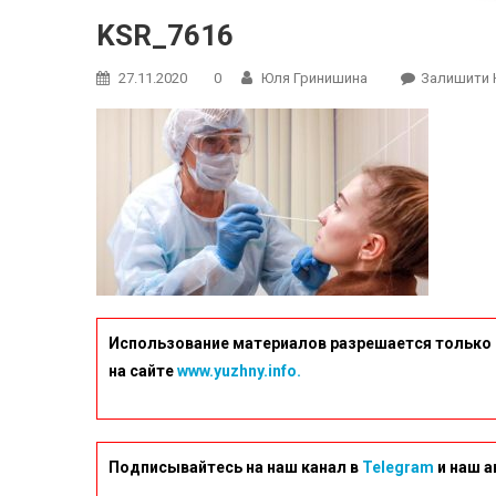
KSR_7616
27.11.2020
0
Юля Гринишина
Залишити 
Использование материалов разрешается только 
на сайте
www.yuzhny.info.
Подписывайтесь на наш канал в
Telegram
и наш а