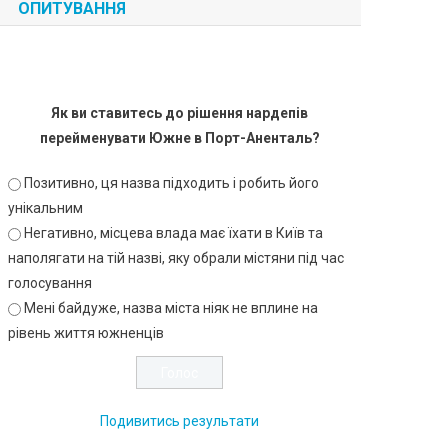
ОПИТУВАННЯ
Як ви ставитесь до рішення нардепів
перейменувати Южне в Порт-Аненталь?
Позитивно, ця назва підходить і робить його
унікальним
Негативно, місцева влада має їхати в Київ та
наполягати на тій назві, яку обрали містяни під час
голосування
Мені байдуже, назва міста ніяк не вплине на
рівень життя южненців
Подивитись результати