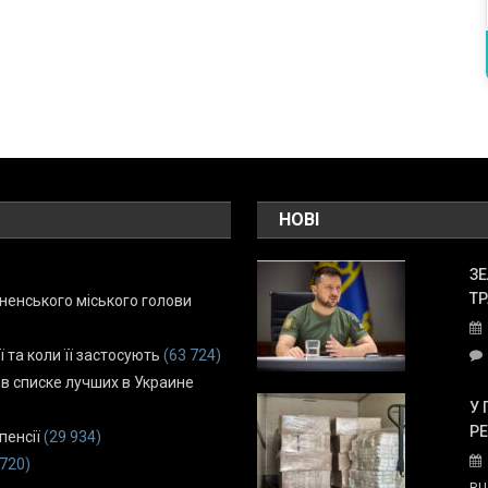
НОВІ
ЗЕ
ТР
енського міського голови
ї та коли її застосують
(63 724)
 в списке лучших в Украине
У 
Р
пенсії
(29 934)
 720)