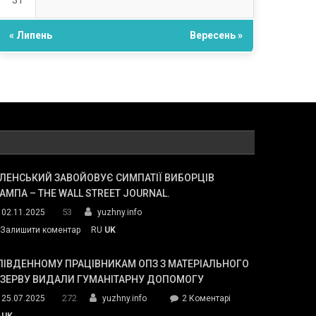
31
« Липень
Вересень »
ЛЕНСЬКИЙ ЗАВОЙОВУЄ СИМПАТІЇ ВИБОРЦІВ
АМПА – THE WALL STREET JOURNAL.
53
02.11.2025
yuzhny.info
on
Залишити коментар
RU
UK
Зеленський
завойовує
ПІВДЕННОМУ ПРАЦІВНИКАМ ОПЗ З МАТЕРІАЛЬНОГО
симпатії
ЕЗЕРВУ ВИДАЛИ ГУМАНІТАРНУ ДОПОМОГУ
виборців
272
до
25.07.2025
yuzhny.info
2 Коментарі
Трампа
У