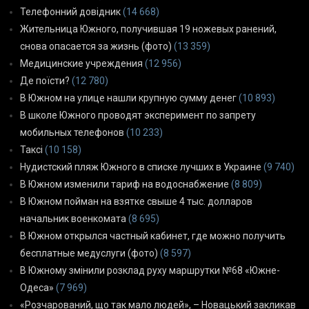
Телефонний довідник
(14 668)
Жительница Южного, получившая 19 ножевых ранений,
снова опасается за жизнь (фото)
(13 359)
Медицинские учреждения
(12 956)
Де поїсти?
(12 780)
В Южном на улице нашли крупную сумму денег
(10 893)
В школе Южного проводят эксперимент по запрету
мобильных телефонов
(10 233)
Таксі
(10 158)
Нудистский пляж Южного в списке лучших в Украине
(9 740)
В Южном изменили тариф на водоснабжение
(8 809)
В Южном пойман на взятке свыше 4 тыс. долларов
начальник военкомата
(8 695)
В Южном открылся частный кабинет, где можно получить
бесплатные медуслуги (фото)
(8 597)
В Южному змінили розклад руху маршрутки №68 «Южне-
Одеса»
(7 969)
«Розчарований, що так мало людей», – Новацький закликав