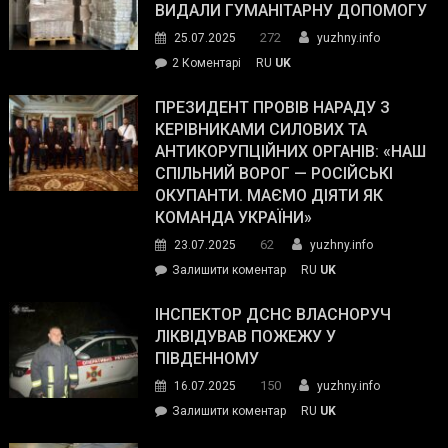
виборців
ВИДАЛИ ГУМАНІТАРНУ ДОПОМОГУ
Трампа
272
25.07.2025
yuzhny.info
–
до
2 Коментарі
RU
UK
The
У
Wall
Південному
ПРЕЗИДЕНТ ПРОВІВ НАРАДУ З
Street
працівникам
КЕРІВНИКАМИ СИЛОВИХ ТА
Journal.
ОПЗ
АНТИКОРУПЦІЙНИХ ОРГАНІВ: «НАШ
з
СПІЛЬНИЙ ВОРОГ — РОСІЙСЬКІ
матеріального
ОКУПАНТИ. МАЄМО ДІЯТИ ЯК
резерву
КОМАНДА УКРАЇНИ»
видали
62
23.07.2025
yuzhny.info
гуманітарну
on
Залишити коментар
RU
UK
допомогу
Президент
провів
ІНСПЕКТОР ДСНС ВЛАСНОРУЧ
нараду
ЛІКВІДУВАВ ПОЖЕЖУ У
з
ПІВДЕННОМУ
керівниками
150
16.07.2025
yuzhny.info
силових
on
Залишити коментар
RU
UK
та
Інспектор
антикорупційних