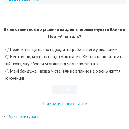
Як ви ставитесь до рішення нардепів перейменувати Южне в
Порт-Аненталь?
Позитивно, ця назва підходить і робить його унікальним
Негативно, місцева влада має їхати в Київ та наполягати на
тій назві, яку обрали містяни під час голосування
Мені байдуже, назва міста ніяк не вплине на рівень життя
южненців
Подивитись результати
Архів опитувань