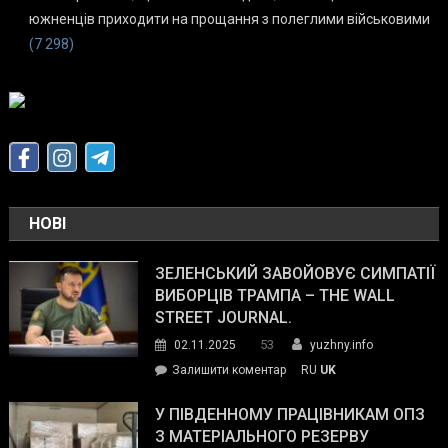
южненців приходити на прощання з полеглими військовими
(7 298)
НОВІ
ЗЕЛЕНСЬКИЙ ЗАВОЙОВУЄ СИМПАТІЇ
ВИБОРЦІВ ТРАМПА – THE WALL
STREET JOURNAL.
53
02.11.2025
yuzhny.info
on
Залишити коментар
RU
UK
Зеленський
завойовує
У ПІВДЕННОМУ ПРАЦІВНИКАМ ОПЗ
симпатії
З МАТЕРІАЛЬНОГО РЕЗЕРВУ