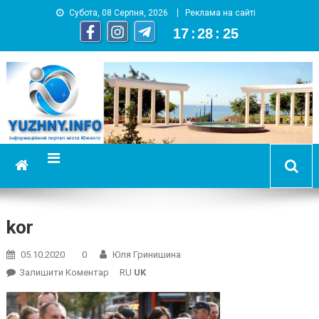
Субота, 08 Серпня, 2026
Реклама на сайті
17
:
28
:
25
YUZHNY.INFO
информационный портал города Южный
kor
05.10.2020
0
Юля Гринишина
On
Залишити Коментар
RU
UK
Kor