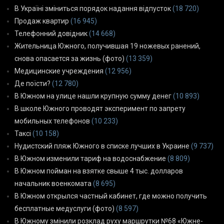
В Україні зміниться порядок надання відпусток
(18 720)
Продаж квартир
(16 945)
Телефонний довідник
(14 668)
Жительница Южного, получившая 19 ножевых ранений,
снова опасается за жизнь (фото)
(13 359)
Медицинские учреждения
(12 956)
Де поїсти?
(12 780)
В Южном на улице нашли крупную сумму денег
(10 893)
В школе Южного проводят эксперимент по запрету
мобильных телефонов
(10 233)
Таксі
(10 158)
Нудистский пляж Южного в списке лучших в Украине
(9 737)
В Южном изменили тариф на водоснабжение
(8 809)
В Южном пойман на взятке свыше 4 тыс. долларов
начальник военкомата
(8 695)
В Южном открылся частный кабинет, где можно получить
бесплатные медуслуги (фото)
(8 597)
В Южному змінили розклад руху маршрутки №68 «Южне-