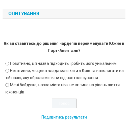
ОПИТУВАННЯ
Як ви ставитесь до рішення нардепів перейменувати Южне в
Порт-Аненталь?
Позитивно, ця назва підходить і робить його унікальним
Негативно, місцева влада має їхати в Київ та наполягати на
тій назві, яку обрали містяни під час голосування
Мені байдуже, назва міста ніяк не вплине на рівень життя
южненців
Подивитись результати