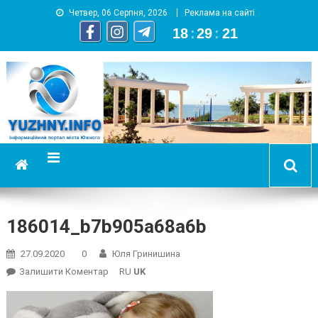
Четвер, 06 Серпня, 2026
Реклама на сайті
18
:
29
:
22
YUZHNY.INFO
информационный портал города Южный
186014_b7b905a68a6b
27.09.2020
0
Юля Гринишина
On
Залишити Коментар
RU
UK
186014_b7b905a68a6b