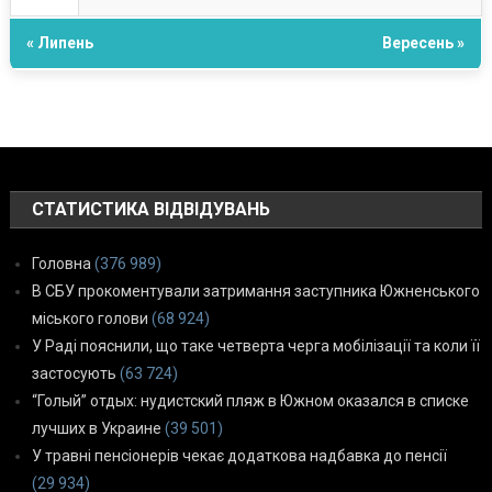
« Липень
Вересень »
СТАТИСТИКА ВІДВІДУВАНЬ
Головна
(376 989)
В СБУ прокоментували затримання заступника Южненського
міського голови
(68 924)
У Раді пояснили, що таке четверта черга мобілізації та коли її
застосують
(63 724)
“Голый” отдых: нудистский пляж в Южном оказался в списке
лучших в Украине
(39 501)
У травні пенсіонерів чекає додаткова надбавка до пенсії
(29 934)