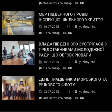
on
Залишити коментар
RU
UK
та
Інспектор
антикорупційних
ДСНС
МЕР ПІВДЕННОГО ПРОВІВ
органів:
власноруч
ІНСПЕКЦІЮ ШКІЛЬНОГО УКРИТТЯ
«Наш
ліквідував
спільний
137
16.07.2025
yuzhny.info
пожежу
ворог
до
1 Коментар
RU
UK
у
—
Мер
Південному
російські
Південного
ВЛАДА ПІВДЕННОГО ЗУСТРІЛАСЯ З
окупанти.
провів
ПРЕДСТАВНИКАМИ МОЛОДІЖНОЇ
Маємо
інспекцію
РАДИ: ЩО ОБГОВОРЮВАЛИ
діяти
шкільного
133
16.07.2025
yuzhny.info
як
укриття
команда
до
1 Коментар
RU
UK
України»
Влада
Південного
ДЕНЬ ПРАЦІВНИКІВ МОРСЬКОГО ТА
зустрілася
РІЧКОВОГО ФЛОТУ
з
118
02.07.2025
yuzhny.info
представниками
on
Залишити коментар
RU
UK
молодіжної
День
ради:
працівників
що