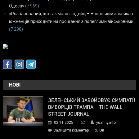
Одеса»
(7 969)
«Розчарований, що так мало людей», – Новацький закликав
южненців приходити на прощання з полеглими військовими
(7 298)
НОВІ
ЗЕЛЕНСЬКИЙ ЗАВОЙОВУЄ СИМПАТІЇ
ВИБОРЦІВ ТРАМПА – THE WALL
STREET JOURNAL.
52
02.11.2025
yuzhny.info
on
Залишити коментар
RU
UK
Зеленський