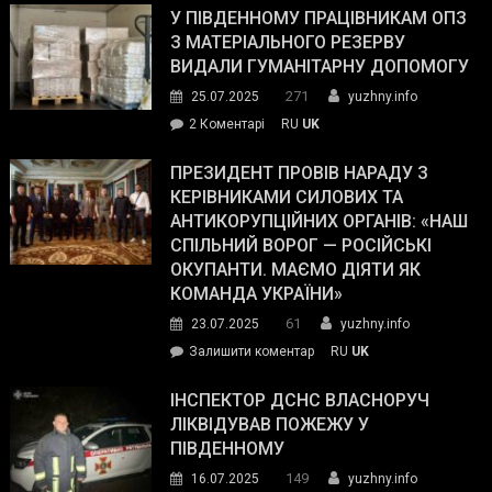
завойовує
У ПІВДЕННОМУ ПРАЦІВНИКАМ ОПЗ
симпатії
З МАТЕРІАЛЬНОГО РЕЗЕРВУ
виборців
ВИДАЛИ ГУМАНІТАРНУ ДОПОМОГУ
Трампа
271
25.07.2025
yuzhny.info
–
до
2 Коментарі
RU
UK
The
У
Wall
Південному
ПРЕЗИДЕНТ ПРОВІВ НАРАДУ З
Street
працівникам
КЕРІВНИКАМИ СИЛОВИХ ТА
Journal.
ОПЗ
АНТИКОРУПЦІЙНИХ ОРГАНІВ: «НАШ
з
СПІЛЬНИЙ ВОРОГ — РОСІЙСЬКІ
матеріального
ОКУПАНТИ. МАЄМО ДІЯТИ ЯК
резерву
КОМАНДА УКРАЇНИ»
видали
61
23.07.2025
yuzhny.info
гуманітарну
on
Залишити коментар
RU
UK
допомогу
Президент
провів
ІНСПЕКТОР ДСНС ВЛАСНОРУЧ
нараду
ЛІКВІДУВАВ ПОЖЕЖУ У
з
ПІВДЕННОМУ
керівниками
149
16.07.2025
yuzhny.info
силових