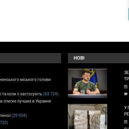
НОВІ
ЗЕ
ТР
енського міського голови
ї та коли її застосують
(63 724)
 в списке лучших в Украине
У 
Р
пенсії
(29 934)
 720)