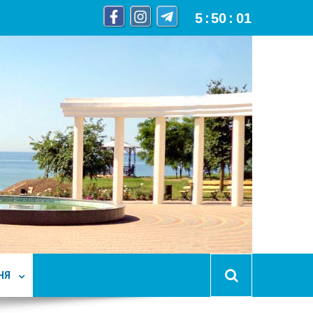
5
:
50
:
02
НЯ