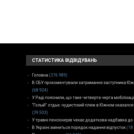
СТАТИСТИКА ВІДВІДУВАНЬ
Головна
(376 989)
В СБУ прокоментували затримання заступника Южн
(68 924)
У Раді пояснили, що таке четверта черга мобілізаці
“Голый” отдых: нудистский пляж в Южном оказался
(39 503)
У травні пенсіонерів чекає додаткова надбавка до 
В Україні зміниться порядок надання відпусток
(18