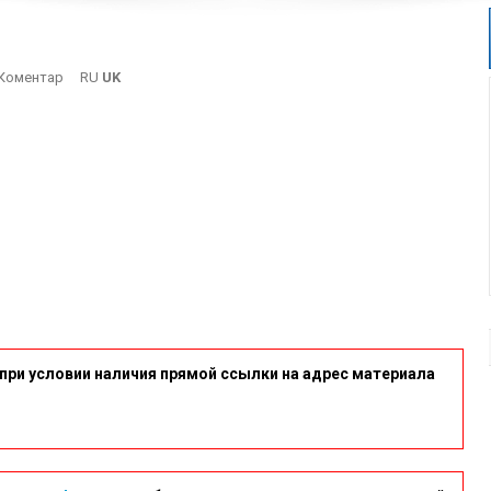
On
Коментар
RU
UK
61fd8b.3nndh6.cfb2.vj.nm
при условии наличия прямой ссылки на адрес материала