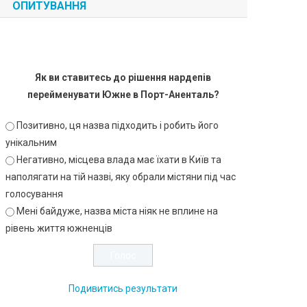
ОПИТУВАННЯ
Як ви ставитесь до рішення нардепів
перейменувати Южне в Порт-Аненталь?
Позитивно, ця назва підходить і робить його
унікальним
Негативно, місцева влада має їхати в Київ та
наполягати на тій назві, яку обрали містяни під час
голосування
Мені байдуже, назва міста ніяк не вплине на
рівень життя южненців
Подивитись результати