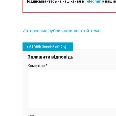
Подписывайтесь на наш канал в
Telegram
и наш а
Интересные публикации по этой теме:
Навігація
61fd8b.3nndh6.cfb2.vj.nm
записів
Залишити відповідь
Коментар
*