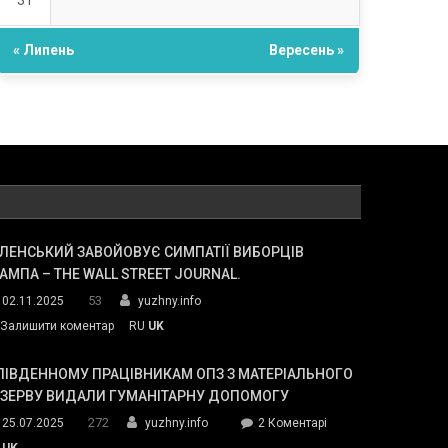
31
« Липень
Вересень »
ЛЕНСЬКИЙ ЗАВОЙОВУЄ СИМПАТІЇ ВИБОРЦІВ
АМПА – THE WALL STREET JOURNAL.
53
02.11.2025
yuzhny.info
on
Залишити коментар
RU
UK
Зеленський
завойовує
ПІВДЕННОМУ ПРАЦІВНИКАМ ОПЗ З МАТЕРІАЛЬНОГО
симпатії
ЕЗЕРВУ ВИДАЛИ ГУМАНІТАРНУ ДОПОМОГУ
виборців
272
до
25.07.2025
yuzhny.info
2 Коментарі
Трампа
У