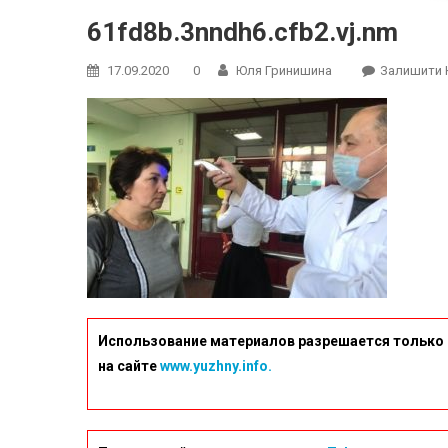
61fd8b.3nndh6.cfb2.vj.nm
17.09.2020
0
Юля Гринишина
Залишити 
Использование материалов разрешается только 
на сайте
www.yuzhny.info.