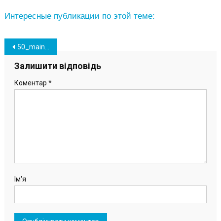
Интересные публикации по этой теме:
Навігація
50_main-v1585905694
записів
Залишити відповідь
Коментар
*
Ім'я