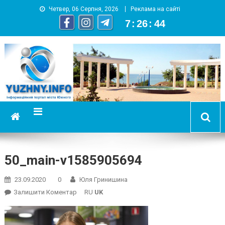
Четвер, 06 Серпня, 2026
Реклама на сайті
7
:
26
:
45
YUZHNY.INFO
информационный портал города Южный
50_main-v1585905694
23.09.2020
0
Юля Гринишина
On
Залишити Коментар
RU
UK
50_main-
V1585905694