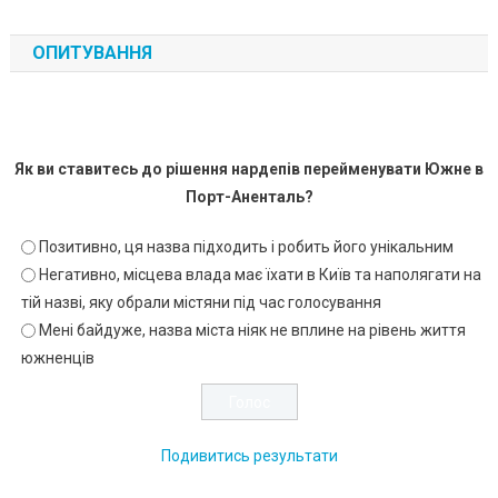
ОПИТУВАННЯ
Як ви ставитесь до рішення нардепів перейменувати Южне в
Порт-Аненталь?
Позитивно, ця назва підходить і робить його унікальним
Негативно, місцева влада має їхати в Київ та наполягати на
тій назві, яку обрали містяни під час голосування
Мені байдуже, назва міста ніяк не вплине на рівень життя
южненців
Подивитись результати