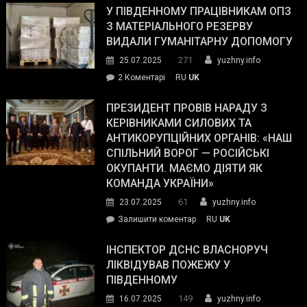
завойовує
У ПІВДЕННОМУ ПРАЦІВНИКАМ ОПЗ
симпатії
З МАТЕРІАЛЬНОГО РЕЗЕРВУ
виборців
ВИДАЛИ ГУМАНІТАРНУ ДОПОМОГУ
Трампа
271
25.07.2025
yuzhny.info
–
до
2 Коментарі
RU
UK
The
У
Wall
Південному
ПРЕЗИДЕНТ ПРОВІВ НАРАДУ З
Street
працівникам
КЕРІВНИКАМИ СИЛОВИХ ТА
Journal.
ОПЗ
АНТИКОРУПЦІЙНИХ ОРГАНІВ: «НАШ
з
СПІЛЬНИЙ ВОРОГ — РОСІЙСЬКІ
матеріального
ОКУПАНТИ. МАЄМО ДІЯТИ ЯК
резерву
КОМАНДА УКРАЇНИ»
видали
61
23.07.2025
yuzhny.info
гуманітарну
on
Залишити коментар
RU
UK
допомогу
Президент
провів
ІНСПЕКТОР ДСНС ВЛАСНОРУЧ
нараду
ЛІКВІДУВАВ ПОЖЕЖУ У
з
ПІВДЕННОМУ
керівниками
149
16.07.2025
yuzhny.info
силових