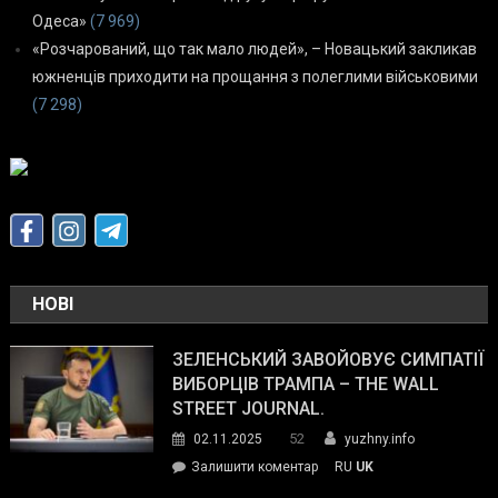
Одеса»
(7 969)
«Розчарований, що так мало людей», – Новацький закликав
южненців приходити на прощання з полеглими військовими
(7 298)
НОВІ
ЗЕЛЕНСЬКИЙ ЗАВОЙОВУЄ СИМПАТІЇ
ВИБОРЦІВ ТРАМПА – THE WALL
STREET JOURNAL.
52
02.11.2025
yuzhny.info
on
Залишити коментар
RU
UK
Зеленський