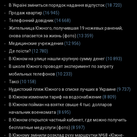
В Україні зміниться порядок надання відпусток
(18 720)
Продаж квартир
(16 945)
Телефонний довідник
(14 668)
Жительница Южного, получившая 19 ножевых ранений,
снова опасается за жизнь (фото)
(13 359)
Медицинские учреждения
(12 956)
Де поїсти?
(12 780)
В Южном на улице нашли крупную сумму денег
(10 893)
В школе Южного проводят эксперимент по запрету
мобильных телефонов
(10 233)
Таксі
(10 158)
Нудистский пляж Южного в списке лучших в Украине
(9 737)
В Южном изменили тариф на водоснабжение
(8 809)
В Южном пойман на взятке свыше 4 тыс. долларов
начальник военкомата
(8 695)
В Южном открылся частный кабинет, где можно получить
бесплатные медуслуги (фото)
(8 597)
В Южному змінили розклад руху маршрутки №68 «Южне-