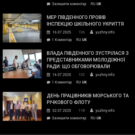
on
Залишити коментар
RU
UK
та
Інспектор
антикорупційних
ДСНС
МЕР ПІВДЕННОГО ПРОВІВ
органів:
власноруч
ІНСПЕКЦІЮ ШКІЛЬНОГО УКРИТТЯ
«Наш
ліквідував
спільний
136
16.07.2025
yuzhny.info
пожежу
ворог
до
1 Коментар
RU
UK
у
—
Мер
Південному
російські
Південного
ВЛАДА ПІВДЕННОГО ЗУСТРІЛАСЯ З
окупанти.
провів
ПРЕДСТАВНИКАМИ МОЛОДІЖНОЇ
Маємо
інспекцію
РАДИ: ЩО ОБГОВОРЮВАЛИ
діяти
шкільного
133
16.07.2025
yuzhny.info
як
укриття
команда
до
1 Коментар
RU
UK
України»
Влада
Південного
ДЕНЬ ПРАЦІВНИКІВ МОРСЬКОГО ТА
зустрілася
РІЧКОВОГО ФЛОТУ
з
118
02.07.2025
yuzhny.info
представниками
on
Залишити коментар
RU
UK
молодіжної
День
ради:
працівників
що