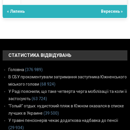
« Липень
Вересень »
СТАТИСТИКА ВІДВІДУВАНЬ
Головна
(376 989)
В СБУ прокоментували затримання заступника Южненського
міського голови
(68 924)
У Раді пояснили, що таке четверта черга мобілізації та коли її
застосують
(63 724)
“Голый” отдых: нудистский пляж в Южном оказался в списке
лучших в Украине
(39 500)
У травні пенсіонерів чекає додаткова надбавка до пенсії
(29 934)