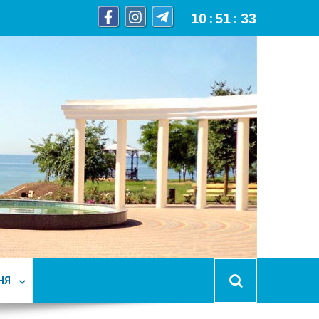
10
:
51
:
34
НЯ