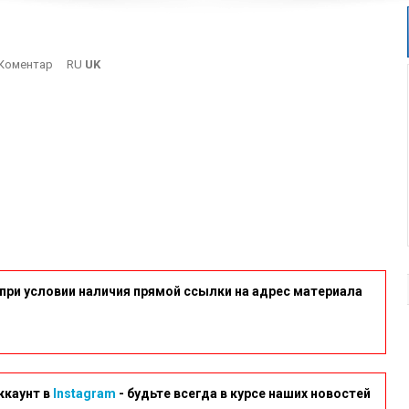
On
Коментар
RU
UK
1019845130
при условии наличия прямой ссылки на адрес материала
ккаунт в
Instagram
- будьте всегда в курсе наших новостей