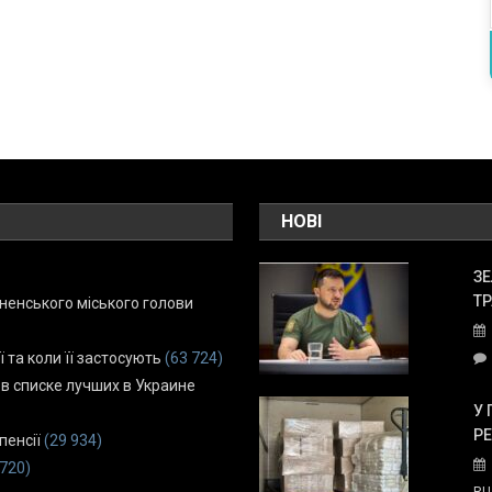
НОВІ
ЗЕ
ТР
енського міського голови
ї та коли її застосують
(63 724)
 в списке лучших в Украине
У 
Р
пенсії
(29 934)
 720)