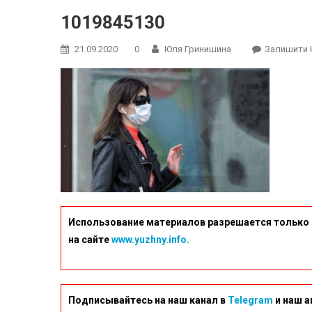
1019845130
21.09.2020
0
Юля Гринишина
Залишити 
Использование материалов разрешается только 
на сайте
www.yuzhny.info.
Подписывайтесь на наш канал в
Telegram
и наш а