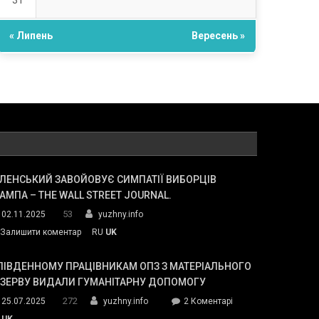
31
« Липень
Вересень »
ЛЕНСЬКИЙ ЗАВОЙОВУЄ СИМПАТІЇ ВИБОРЦІВ
АМПА – THE WALL STREET JOURNAL.
53
02.11.2025
yuzhny.info
on
Залишити коментар
RU
UK
Зеленський
завойовує
ПІВДЕННОМУ ПРАЦІВНИКАМ ОПЗ З МАТЕРІАЛЬНОГО
симпатії
ЕЗЕРВУ ВИДАЛИ ГУМАНІТАРНУ ДОПОМОГУ
виборців
272
до
25.07.2025
yuzhny.info
2 Коментарі
Трампа
У