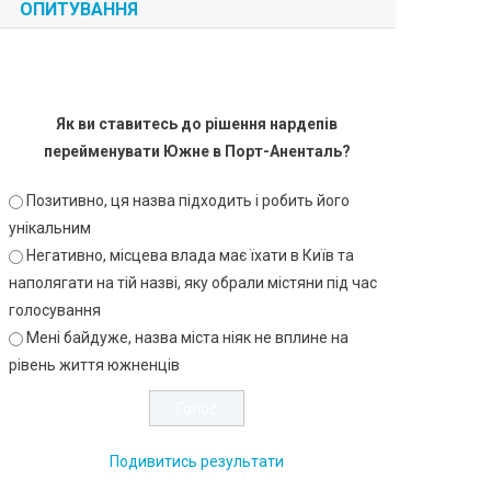
ОПИТУВАННЯ
Як ви ставитесь до рішення нардепів
перейменувати Южне в Порт-Аненталь?
Позитивно, ця назва підходить і робить його
унікальним
Негативно, місцева влада має їхати в Київ та
наполягати на тій назві, яку обрали містяни під час
голосування
Мені байдуже, назва міста ніяк не вплине на
рівень життя южненців
Подивитись результати