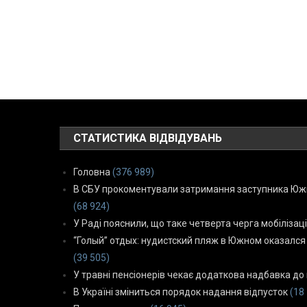
СТАТИСТИКА ВІДВІДУВАНЬ
Головна
(376 989)
В СБУ прокоментували затримання заступника Южн
(68 924)
У Раді пояснили, що таке четверта черга мобілізаці
“Голый” отдых: нудистский пляж в Южном оказался
(39 505)
У травні пенсіонерів чекає додаткова надбавка до 
В Україні зміниться порядок надання відпусток
(18