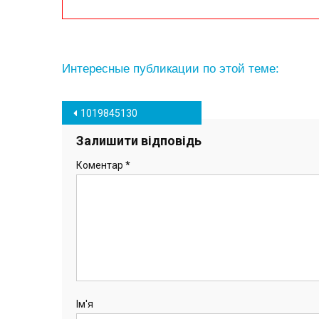
Интересные публикации по этой теме:
Навігація
1019845130
записів
Залишити відповідь
Коментар
*
Ім'я