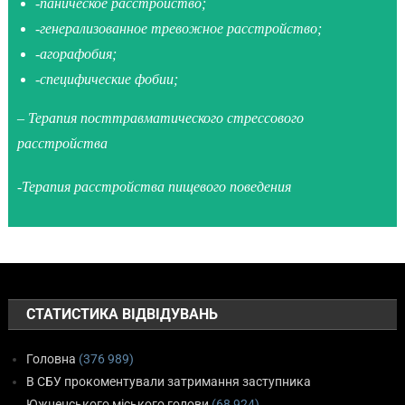
-паническое расстройство;
-генерализованное тревожное расстройство;
-агорафобия;
-специфические фобии;
– Терапия посттравматического стрессового
расстройства
-Терапия расстройства пищевого поведения
СТАТИСТИКА ВІДВІДУВАНЬ
Головна
(376 989)
В СБУ прокоментували затримання заступника
Южненського міського голови
(68 924)