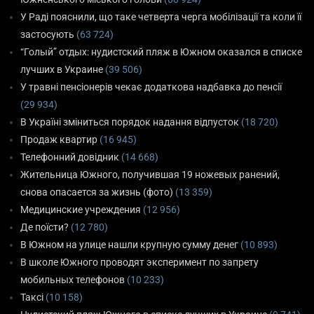
У Раді пояснили, що таке четверта черга мобілізації та коли її
застосують
(63 724)
“Голый” отдых: нудистский пляж в Южном оказался в списке
лучших в Украине
(39 506)
У травні пенсіонерів чекає додаткова надбавка до пенсії
(29 934)
В Україні зміниться порядок надання відпусток
(18 720)
Продаж квартир
(16 945)
Телефонний довідник
(14 668)
Жительница Южного, получившая 19 ножевых ранений,
снова опасается за жизнь (фото)
(13 359)
Медицинские учреждения
(12 956)
Де поїсти?
(12 780)
В Южном на улице нашли крупную сумму денег
(10 893)
В школе Южного проводят эксперимент по запрету
мобильных телефонов
(10 233)
Таксі
(10 158)