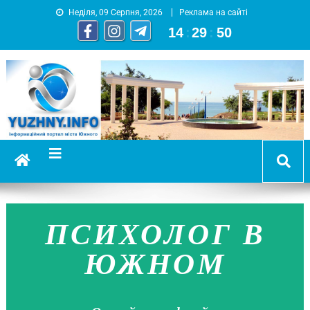
Неділя, 09 Серпня, 2026
Реклама на сайті
14
:
29
:
51
YUZHNY.INFO
информационный портал города Южный
ПСИХОЛОГ В
ЮЖНОМ