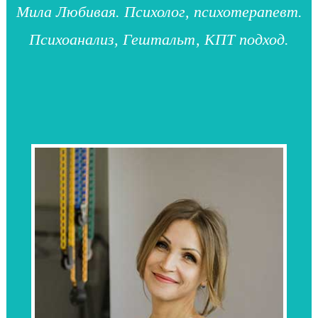
Мила Любивая. Психолог, психотерапевт.
Психоанализ, Гештальт, КПТ подход.