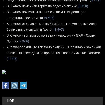
Нудистский пляж Южного в списке лучших в Украине
(9 741)
В Южном изменили тариф на водоснабжение
(8 810)
В Южном пойман на взятке свыше 4 тыс. долларов
начальник военкомата
(8 695)
В Южном открылся частный кабинет, где можно получить
бесплатные медуслуги (фото)
(8 597)
В Южному змінили розклад руху маршрутки №68 «Южне-
Одеса»
(7 969)
«Розчарований, що так мало людей», – Новацький закликав
южненців приходити на прощання з полеглими військовими
(7 298)
НОВІ