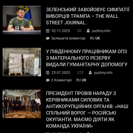
ЗЕЛЕНСЬКИЙ ЗАВОЙОВУЄ СИМПАТІЇ
ВИБОРЦІВ ТРАМПА – THE WALL
STREET JOURNAL.
53
02.11.2025
yuzhny.info
Залишити коментар
RU
UK
У ПІВДЕННОМУ ПРАЦІВНИКАМ ОПЗ
З МАТЕРІАЛЬНОГО РЕЗЕРВУ
ВИДАЛИ ГУМАНІТАРНУ ДОПОМОГУ
272
25.07.2025
yuzhny.info
2 Коментарі
RU
UK
ПРЕЗИДЕНТ ПРОВІВ НАРАДУ З
КЕРІВНИКАМИ СИЛОВИХ ТА
АНТИКОРУПЦІЙНИХ ОРГАНІВ: «НАШ
СПІЛЬНИЙ ВОРОГ — РОСІЙСЬКІ
ОКУПАНТИ. МАЄМО ДІЯТИ ЯК
КОМАНДА УКРАЇНИ»