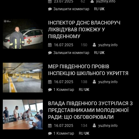
62
23.07.2025
yuzhny.info
Залишити коментар
RU
UK
ІНСПЕКТОР ДСНС ВЛАСНОРУЧ
ЛІКВІДУВАВ ПОЖЕЖУ У
ПІВДЕННОМУ
150
16.07.2025
yuzhny.info
Залишити коментар
RU
UK
МЕР ПІВДЕННОГО ПРОВІВ
ІНСПЕКЦІЮ ШКІЛЬНОГО УКРИТТЯ
138
16.07.2025
yuzhny.info
1 Коментар
RU
UK
ВЛАДА ПІВДЕННОГО ЗУСТРІЛАСЯ З
ПРЕДСТАВНИКАМИ МОЛОДІЖНОЇ
РАДИ: ЩО ОБГОВОРЮВАЛИ
134
16.07.2025
yuzhny.info
1 Коментар
RU
UK